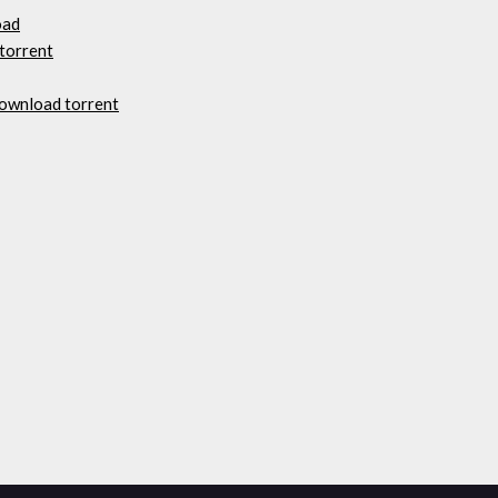
oad
 torrent
download torrent