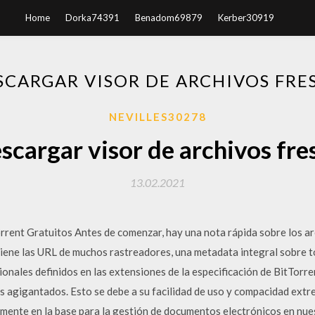
Home
Dorka74391
Benadom69879
Kerber30919
SCARGAR VISOR DE ARCHIVOS FRE
NEVILLES30278
scargar visor de archivos fre
13.02.2021
rent Gratuitos Antes de comenzar, hay una nota rápida sobre los ar
tiene las URL de muchos rastreadores, una metadata integral sobre t
onales definidos en las extensiones de la especificación de BitTorre
s agigantados. Esto se debe a su facilidad de uso y compacidad extr
mente en la base para la gestión de documentos electrónicos en nuest