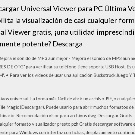
scargar Universal Viewer para PC Última Ve
lita la visualización de casi cualquier for
l Viewer gratis, ¡una utilidad imprescindi
almente potente? Descarga
jora el sonido de MP3 aún mejor - Mejora el sonido de MP3 aún me
DE OTG" para verificar su teléfono tiene soporte USB Host. Es una
M". • Para ver los vídeos de usar una aplicación Buckstruck Juego Y
vos universal. La forma más fácil de abrir un archivo JSF, o cualquier 
File Magic (Descargar). Puede usarlo para abrir muchos formatos de a
en binario. Recomendación visor para archivos dwg Descargar Gratis 
ualquier formato visualizador presto pzh Gratis descargar software
ente para Windows con interfaz con fichas, desplazamiento continu