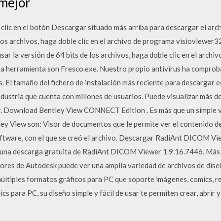
mejor
clic en el botón Descargar situado más arriba para descargar el arch
los archivos, haga doble clic en el archivo de programa visioviewer32
sar la versión de 64 bits de los archivos, haga doble clic en el archi
ta herramienta son Fresco.exe. Nuestro propio antivirus ha comprob
s. El tamaño del fichero de instalación más reciente para descargar e
ndustria que cuenta con millones de usuarios. Puede visualizar más d
. Download Bentley View CONNECT Edition . Es más que un simple 
ey View son: Visor de documentos que le permite ver el contenido de
software, con el que se creó el archivo. Descargar RadiAnt DICOM V
e una descarga gratuita de RadiAnt DICOM Viewer 1.9.16.7446. Más 
isores de Autodesk puede ver una amplia variedad de archivos de d
múltiples formatos gráficos para PC que soporte imágenes, comics, re
cs para PC, su diseño simple y fácil de usar te permiten crear, abrir y