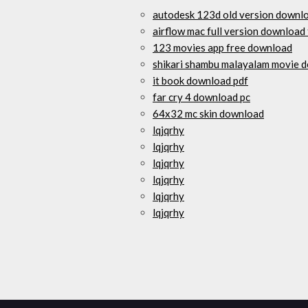
autodesk 123d old version downl
airflow mac full version download
123 movies app free download
shikari shambu malayalam movie 
it book download pdf
far cry 4 download pc
64x32 mc skin download
lqjqrhy
lqjqrhy
lqjqrhy
lqjqrhy
lqjqrhy
lqjqrhy