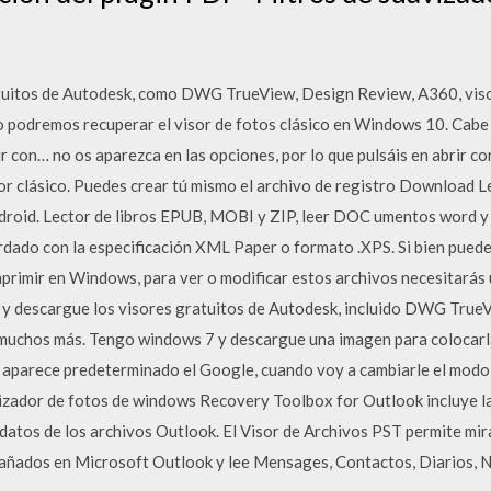
uitos de Autodesk, como DWG TrueView, Design Review, A360, visor
 podremos recuperar el visor de fotos clásico en Windows 10. Cabe l
r con… no os aparezca en las opciones, por lo que pulsáis en abrir con 
or clásico. Puedes crear tú mismo el archivo de registro Download L
droid. Lector de libros EPUB, MOBI y ZIP, leer DOC umentos word y
dado con la especificación XML Paper o formato .XPS. Si bien puede
primir en Windows, para ver o modificar estos archivos necesitarás 
e y descargue los visores gratuitos de Autodesk, incluido DWG True
 muchos más. Tengo windows 7 y descargue una imagen para colocarla
o aparece predeterminado el Google, cuando voy a cambiarle el modo 
alizador de fotos de windows Recovery Toolbox for Outlook incluye l
datos de los archivos Outlook. El Visor de Archivos PST permite mira
añados en Microsoft Outlook y lee Mensages, Contactos, Diarios, No