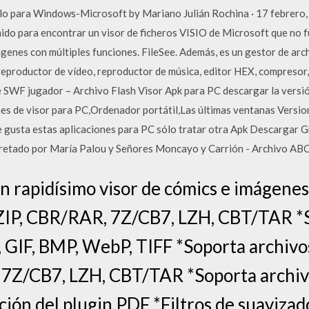
sólo para Windows-Microsoft by Mariano Julián Rochina · 17 febrero
nido para encontrar un visor de ficheros VISIO de Microsoft que no
ágenes con múltiples funciones. FileSee. Además, es un gestor de arch
reproductor de vídeo, reproductor de música, editor HEX, compresor
re SWF jugador – Archivo Flash Visor Apk para PC descargar la ver
nes de visor para PC,Ordenador portátil,Las últimas ventanas Versio
 te gusta estas aplicaciones para PC sólo tratar otra Apk Descargar 
erpretado por María Palou y Señores Moncayo y Carrión - Archivo AB
n rapidísimo visor de cómics e imágenes
IP, CBR/RAR, 7Z/CB7, LZH, CBT/TAR *S
 GIF, BMP, WebP, TIFF *Soporta archivo
7Z/CB7, LZH, CBT/TAR *Soporta archiv
ción del plugin PDF *Filtros de suavizad