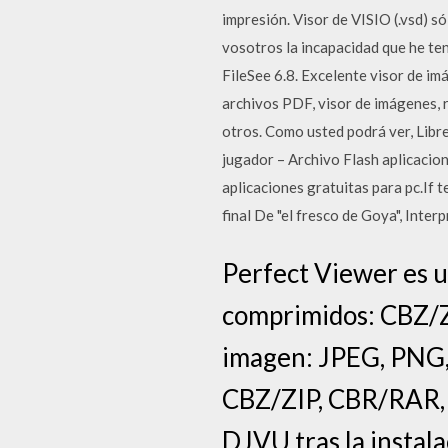
impresión. Visor de VISIO (.vsd) 
vosotros la incapacidad que he te
FileSee 6.8. Excelente visor de im
archivos PDF, visor de imágenes, 
otros. Como usted podrá ver, Lib
jugador – Archivo Flash aplicacio
aplicaciones gratuitas para pc.If
final De "el fresco de Goya", Int
Perfect Viewer es u
comprimidos: CBZ/Z
imagen: JPEG, PNG,
CBZ/ZIP, CBR/RAR, 
DJVU tras la instala