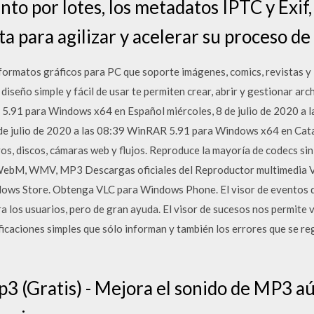
o por lotes, los metadatos IPTC y Exif, 
 para agilizar y acelerar su proceso de 
formatos gráficos para PC que soporte imágenes, comics, revistas y l
iseño simple y fácil de usar te permiten crear, abrir y gestionar archiv
 5.91 para Windows x64 en Español miércoles, 8 de julio de 2020 a
e julio de 2020 a las 08:39 WinRAR 5.91 para Windows x64 en Catal
os, discos, cámaras web y flujos. Reproduce la mayoría de codecs si
bM, WMV, MP3 Descargas oficiales del Reproductor multimedia V
ws Store. Obtenga VLC para Windows Phone. El visor de eventos 
 los usuarios, pero de gran ayuda. El visor de sucesos nos permite v
icaciones simples que sólo informan y también los errores que se reg
(Gratis) - Mejora el sonido de MP3 aú