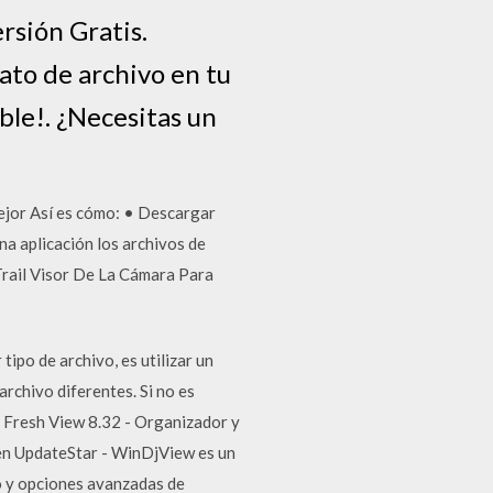
rsión Gratis.
mato de archivo en tu
ble!. ¿Necesitas un
jor Así es cómo: • Descargar
 aplicación los archivos de
 Trail Visor De La Cámara Para
tipo de archivo, es utilizar un
rchivo diferentes. Si no es
- Fresh View 8.32 - Organizador y
 en UpdateStar - WinDjView es un
o y opciones avanzadas de