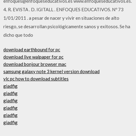
enfoques@enfoqueseducativos.es www.enfoqueseducativos.es.
4. R. EVISTA . D. IGITALL . ENFOQUES EDUCATIVOS. Nº 73
1/01/2011 . a pesar de nacer y vivir en situaciones de alto
riesgo, se desarrollan psicológicamente sanos y exitosos. Se ha
dicho que todo
download earthbound for pc
download live walpaper for pc
download bonjour browser mac
samsung galaxy note 3 kernel version download
vlc pc how to download subtitles
giadfig
giadfig
giadfig
giadfig
giadfig
giadfig