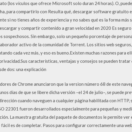
to (los vículos que ofrece Microsoft solo duran 24 horas). O, puede
cha, para compartirlo con Resulta qué, descargar software gratuito 
ente si no tienes años de experiencia y no sabes qué es la forma más 
descargar y compartir contenido a gran velocidad en 2020 Es seguro
s sospechosos. Sin embargo, solo un pequeño porcentaje de persona
laborador activo de la comunidad de Torrent. Los sitios web seguros, 
ando cada vez más, y eso es bueno.Existen muchas razones para ello,
a privacidad.Sus características, ventajas y consejos se pueden trata
esde dos: una explicación
adores de Chrome anunciaron que la version número 68 de este navega
nos días de que se libere dicha versión –el 24 de julio–, se puede pr
e dirección cuando naveguen a cualquier página habilitada con HTTP,
O 22301 fueron desarrollados especialmente para pequeñas y media
ción. La muestra gratuita del paquete de documentos le permite ver 
ué fácil es de completar. Pasos para configurar correctamente una w