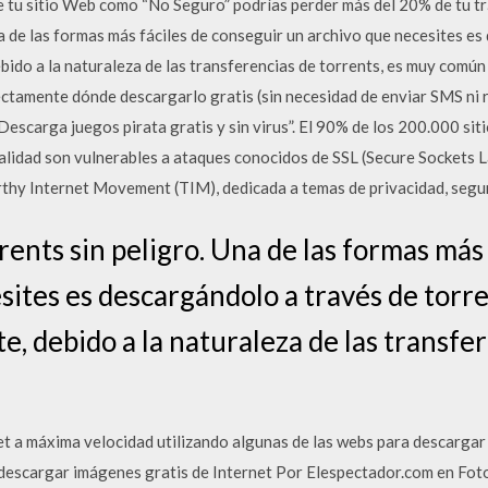
tu sitio Web como “No Seguro” podrías perder más del 20% de tu tráf
a de las formas más fáciles de conseguir un archivo que necesites e
do a la naturaleza de las transferencias de torrents, es muy común 
ectamente dónde descargarlo gratis (sin necesidad de enviar SMS ni r
”Descarga juegos pirata gratis y sin virus”. El 90% de los 200.000 si
lidad son vulnerables a ataques conocidos de SSL (Secure Sockets L
hy Internet Movement (TIM), dedicada a temas de privacidad, segur
ents sin peligro. Una de las formas más 
sites es descargándolo a través de torre
 debido a la naturaleza de las transfer
 a máxima velocidad utilizando algunas de las webs para descargar 
 descargar imágenes gratis de Internet Por Elespectador.com en Fo