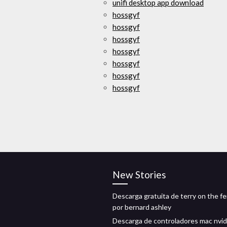
unifi desktop app download
hossgyf
hossgyf
hossgyf
hossgyf
hossgyf
hossgyf
hossgyf
New Stories
Descarga gratuita de terry on the f
por bernard ashley
Descarga de controladores mac nvid