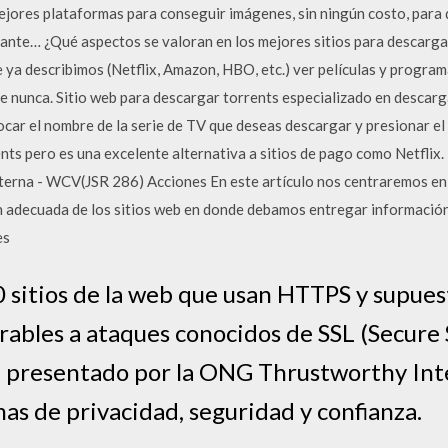
ejores plataformas para conseguir imágenes, sin ningún costo, para
ante… ¿Qué aspectos se valoran en los mejores sitios para descargar
e ya describimos (Netflix, Amazon, HBO, etc.) ver películas y progra
e nunca. Sitio web para descargar torrents especializado en descarga
ocar el nombre de la serie de TV que deseas descargar y presionar el 
ts pero es una excelente alternativa a sitios de pago como Netflix. 
erna - WCV(JSR 286) Acciones En este artículo nos centraremos en 
ón adecuada de los sitios web en donde debamos entregar información
es
0 sitios de la web que usan HTTPS y supue
rables a ataques conocidos de SSL (Secure 
e presentado por la ONG Thrustworthy I
as de privacidad, seguridad y confianza.