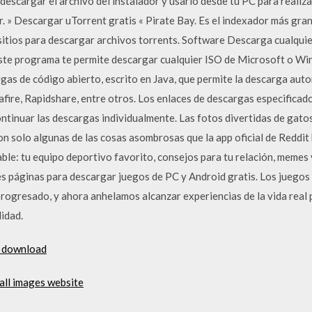
 descargar el archivo del instalador y usarlo desde tu PC para reali
r. » Descargar uTorrent gratis « Pirate Bay. Es el indexador más gra
 sitios para descargar archivos torrents. Software Descarga cualqu
ste programa te permite descargar cualquier ISO de Microsoft o Wi
as de código abierto, escrito en Java, que permite la descarga auto
ire, Rapidshare, entre otros. Los enlaces de descargas especificado
ntinuar las descargas individualmente. Las fotos divertidas de gatos
on solo algunas de las cosas asombrosas que la app oficial de Reddit
e: tu equipo deportivo favorito, consejos para tu relación, memes y l
es páginas para descargar juegos de PC y Android gratis. Los juego
rogresado, y ahora anhelamos alcanzar experiencias de la vida real p
lidad.
s download
ll images website