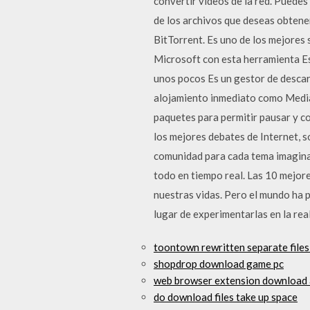
convertir vídeos de la red. Puedes
de los archivos que deseas obtene
BitTorrent. Es uno de los mejores
Microsoft con esta herramienta E
unos pocos Es un gestor de descarg
alojamiento inmediato como Mediaf
paquetes para permitir pausar y co
los mejores debates de Internet, s
comunidad para cada tema imaginabl
todo en tiempo real. Las 10 mejor
nuestras vidas. Pero el mundo ha p
lugar de experimentarlas en la rea
toontown rewritten separate file
shopdrop download game pc
web browser extension download a
do download files take up space