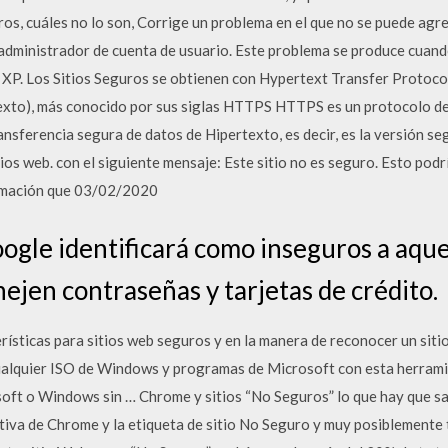
ros, cuáles no lo son, Corrige un problema en el que no se puede agre
 administrador de cuenta de usuario. Este problema se produce cuan
. Los Sitios Seguros se obtienen con Hypertext Transfer Protocol
exto), más conocido por sus siglas HTTPS HTTPS es un protocolo de
ansferencia segura de datos de Hipertexto, es decir, es la versión s
ios web. con el siguiente mensaje: Este sitio no es seguro. Esto pod
ormación que 03/02/2020
ogle identificará como inseguros a aquel
ejen contraseñas y tarjetas de crédito.
erísticas para sitios web seguros y en la manera de reconocer un sit
alquier ISO de Windows y programas de Microsoft con esta herrami
oft o Windows sin … Chrome y sitios “No Seguros” lo que hay que sab
iativa de Chrome y la etiqueta de sitio No Seguro y muy posiblemente