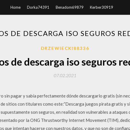
Home
Dorka74391
Benadom69879
Kerber30919
IOS DE DESCARGA ISO SEGUROS RE
DRZEWIECKI88336
ios de descarga iso seguros re
07.02.2021
ro sin pagar y sabía perfectamente dónde descargarlo gratis (sin ne
 de sitios con titulares como este:”Descarga juegos pirata gratis y s
 supuestamente son seguros, en realidad son vulnerables a ataques 
presentado por la ONG Thrustworthy Internet Movement (TIM), dedic
ios que intentan hacerse con nuestros datos, y que no son de confia