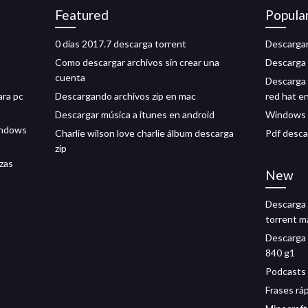
Featured
Popula
0 días 2017.7 descarga torrent
Descargar
Como descargar archivos sin crear una
Descarga 
cuenta
Descarga 
ara pc
Descargando archivos zip en mac
red hat en
Descargar música a itunes en android
Windows 
windows
Charlie wilson love charlie álbum descarga
Pdf desca
zip
zas
New
Descarga 
torrent 
Descarga 
840 g1
Podcasts 
Frases rá