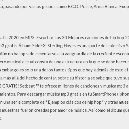
ca, pasando por varios grupos como E.C.O. Posse, Arma Blanca, Exopo
atis 2020 en MP3. Escuchar Las 30 Mejores canciones de hip hop 20
3 gratis. Álbum: SideFX. Sterling Hayes es una parte del colectivo
 Aún no ha logrado cimentarse a la vanguardia de la creciente escena
ero musical el cual consta de una estructura en la que se debe hacer 
n embargo es solo una de los tantos tipos que hay, además de esto el
 más allá del hecho de cantar, sobre su historia se sabe que tuvo su
RATIS! Setbeat ™ te ofrece millones de canciones y musica mp3 al 
mientos. Para descargar música mp3 gratis en tu SmartPhone (Iphon
 una serie completa de " Ejemplos clásicos de hip hop " y otras mues
s muestras fueron creadas por amor de música. Así como el álbum qu
o.