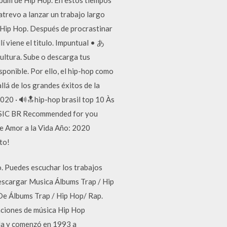
atrevo a lanzar un trabajo largo
e Hip Hop. Después de procrastinar
í viene el titulo. Impuntual • あ
ultura. Sube o descarga tus
sponible. Por ello, el hip-hop como
llá de los grandes éxitos de la
020 · 🔊🔝hip-hop brasil top 10 Às
 MUSIC BR Recommended for you
e Amor a la Vida Año: 2020
to!
. Puedes escuchar los trabajos
 Descargar Musica Álbums Trap / Hip
e Álbums Trap / Hip Hop/ Rap.
nciones de música Hip Hop
da y comenzó en 1993 a