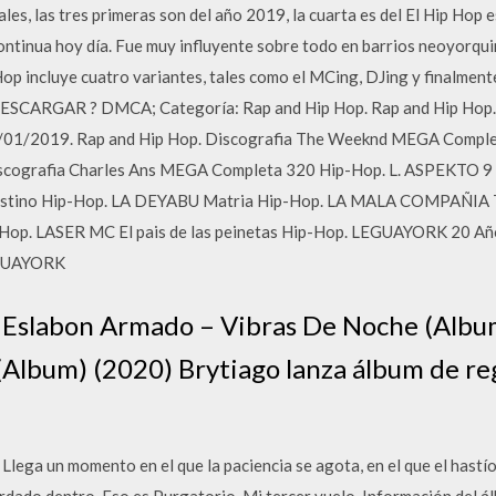
ales, las tres primeras son del año 2019, la cuarta es del El Hip Hop
ontinua hoy día. Fue muy influyente sobre todo en barrios neoyorqui
op incluye cuatro variantes, tales como el MCing, DJing y finalment
 DESCARGAR ? DMCA; Categoría: Rap and Hip Hop. Rap and Hip Hop
7/01/2019. Rap and Hip Hop. Discografia The Weeknd MEGA Comple
iscografia Charles Ans MEGA Completa 320 Hip-Hop. L. ASPEKTO 9
stino Hip-Hop. LA DEYABU Matria Hip-Hop. LA MALA COMPAÑIA T
Hop. LASER MC El pais de las peinetas Hip-Hop. LEGUAYORK 20 
EGUAYORK
r Eslabon Armado – Vibras De Noche (Albu
(Album) (2020) Brytiago lanza álbum de re
Llega un momento en el que la paciencia se agota, en el que el hastío
rdado dentro. Eso es Purgatorio. Mi tercer vuelo. Información del á