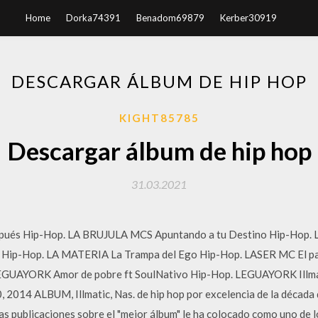
Home
Dorka74391
Benadom69879
Kerber30919
DESCARGAR ÁLBUM DE HIP HOP
KIGHT85785
Descargar álbum de hip hop
31.03.2021
pués Hip-Hop. LA BRUJULA MCS Apuntando a tu Destino Hip-Hop. 
p-Hop. LA MATERIA La Trampa del Ego Hip-Hop. LASER MC El pais
UAYORK Amor de pobre ft SoulNativo Hip-Hop. LEGUAYORK Illmat
014 ALBUM, Illmatic, Nas. de hip hop por excelencia de la década 
uchas publicaciones sobre el "mejor álbum" le ha colocado como uno de