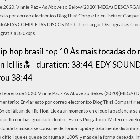
o de 2020. Vinnie Paz - As Above so Below (2020)(MEGA) DESCAR
 esto por correo electrónico BlogThis! Compartir en Twitter Compa
RAFIAS COMPLETAS DISCOS MP3 - Descargar Discografías Compl
 gratis a 320kbps
p-hop brasil top 10 Às mais tocadas do 
dan lellis🔝 - duration: 38:44. EDY SO
ou 38:44
de febrero de 2020. Vinnie Paz - As Above so Below (2020)(MEGA)
ntario: Enviar esto por correo electrónico BlogThis! Compartir e
n del álbum de Hip Hop. Llega un momento en el que la paciencia se a
 aquello que has guardado dentro. Eso es Purgatorio. Mi tercer vuelo
 donde la música se consume de forma rápida y totalmente distinta a
o difícil que es que se consuma al 100% y más de la forma deseada. I