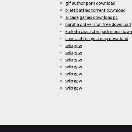
gif author porn download
brett battles torrent download
arcade games download pc
baraha old version free download
koikatu character pack mods dow
minecraft project map download
wikrgpw
wikrgpw
wikrgpw
wikrgpw
wikrgpw
wikrgpw
wikrgpw