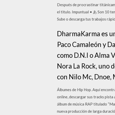
Después de procrastinar titánicam
el titulo. Impuntual • あ Son 10 te
Sube o descarga tus trabajos rápid
DharmaKarma es un 
Paco Camaleón y Da
como D.N.I o Alma V
Nora La Rock, uno d
con Nilo Mc, Dnoe, 
Álbumes de Hip Hop. Aquí encontra
online, descargar sus tracks pista
álbum de música RAP titulado “Maq
nueva producción de larga duraci