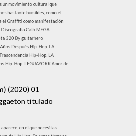
 es un movimiento cultural que
nos bastante humildes, como el
e el Graffiti como manifestación
. Discografia Caló MEGA
ta 320 By guitarhero
 Años Después Hip-Hop. LA
rascendencia Hip-Hop. LA
Años Hip-Hop. LEGUAYORK Amor de
m) (2020) 01
ggaeton titulado
 aparece, en el que necesitas
lbum de Hip Hop. En estos tiempos