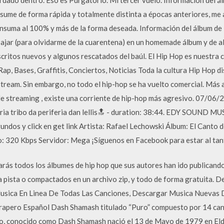
sume de forma rápida y totalmente distinta a épocas anteriores, me 
 consuma al 100% y más de la forma deseada. Información del álbum d
ajar (para olvidarme de la cuarentena) en un homemade álbum y de all
ritos nuevos y algunos rescatados del baúl. El Hip Hop es nuestra c
p, Bases, Graffitis, Conciertos, Noticias Toda la cultura Hip Hop di
tream. Sin embargo, no todo el hip-hop se ha vuelto comercial. Más a
de streaming , existe una corriente de hip-hop más agresivo. 07/06/2
gria tribo da periferia dan lellis🔝 - duration: 38:44. EDY SOUND
os y click en get link Artista: Rafael Lechowski Álbum: El Canto d
: 320 Kbps Servidor: Mega ¡Síguenos en Facebook para estar al tan
rás todos los álbumes de hip hop que sus autores han ido publicando
 a pista o compactados en un archivo zip, y todo de forma gratuita.
usica En Linea De Todas Las Canciones, Descargar Musica Nuevas D
l rapero Español Dash Shamash titulado “Puro” compuesto por 14 ca
ro, conocido como Dash Shamash nació el 13 de Mayo de 1979 en El