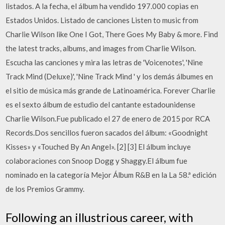
listados. A la fecha, el álbum ha vendido 197.000 copias en
Estados Unidos. Listado de canciones Listen to music from
Charlie Wilson like One I Got, There Goes My Baby & more. Find
the latest tracks, albums, and images from Charlie Wilson.
Escucha las canciones y mira las letras de 'Voicenotes', 'Nine
Track Mind (Deluxe)', 'Nine Track Mind ' y los demás álbumes en
el sitio de música más grande de Latinoamérica. Forever Charlie
es el sexto álbum de estudio del cantante estadounidense
Charlie Wilson.Fue publicado el 27 de enero de 2015 por RCA
Records.Dos sencillos fueron sacados del álbum: «Goodnight
Kisses» y «Touched By An Angel». [2] [3] El álbum incluye
colaboraciones con Snoop Dogg y Shaggy.El álbum fue
nominado en la categoría Mejor Álbum R&B en la La 58.ª edición
de los Premios Grammy.
Following an illustrious career, with