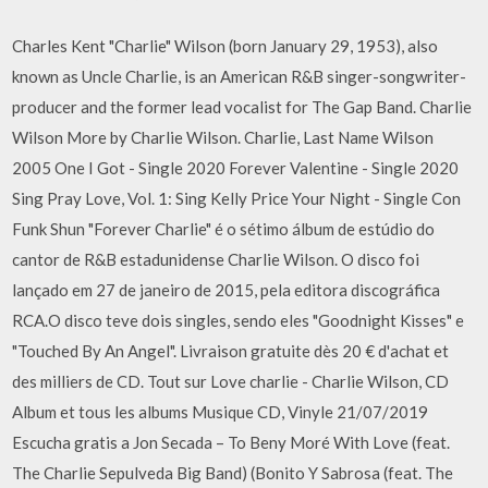
Charles Kent "Charlie" Wilson (born January 29, 1953), also
known as Uncle Charlie, is an American R&B singer-songwriter-
producer and the former lead vocalist for The Gap Band. Charlie
Wilson More by Charlie Wilson. Charlie, Last Name Wilson
2005 One I Got - Single 2020 Forever Valentine - Single 2020
Sing Pray Love, Vol. 1: Sing Kelly Price Your Night - Single Con
Funk Shun "Forever Charlie" é o sétimo álbum de estúdio do
cantor de R&B estadunidense Charlie Wilson. O disco foi
lançado em 27 de janeiro de 2015, pela editora discográfica
RCA.O disco teve dois singles, sendo eles "Goodnight Kisses" e
"Touched By An Angel". Livraison gratuite dès 20 € d'achat et
des milliers de CD. Tout sur Love charlie - Charlie Wilson, CD
Album et tous les albums Musique CD, Vinyle 21/07/2019
Escucha gratis a Jon Secada – To Beny Moré With Love (feat.
The Charlie Sepulveda Big Band) (Bonito Y Sabrosa (feat. The