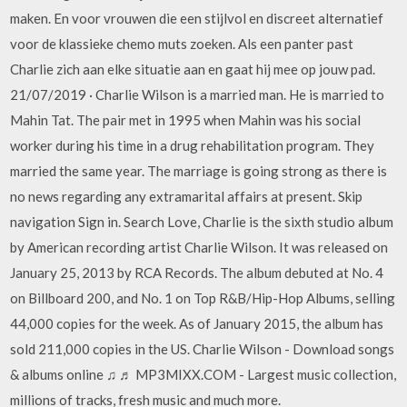
maken. En voor vrouwen die een stijlvol en discreet alternatief
voor de klassieke chemo muts zoeken. Als een panter past
Charlie zich aan elke situatie aan en gaat hij mee op jouw pad.
21/07/2019 · Charlie Wilson is a married man. He is married to
Mahin Tat. The pair met in 1995 when Mahin was his social
worker during his time in a drug rehabilitation program. They
married the same year. The marriage is going strong as there is
no news regarding any extramarital affairs at present. Skip
navigation Sign in. Search Love, Charlie is the sixth studio album
by American recording artist Charlie Wilson. It was released on
January 25, 2013 by RCA Records. The album debuted at No. 4
on Billboard 200, and No. 1 on Top R&B/Hip-Hop Albums, selling
44,000 copies for the week. As of January 2015, the album has
sold 211,000 copies in the US. Charlie Wilson - Download songs
& albums online ♫ ♬ MP3MIXX.COM - Largest music collection,
millions of tracks, fresh music and much more.