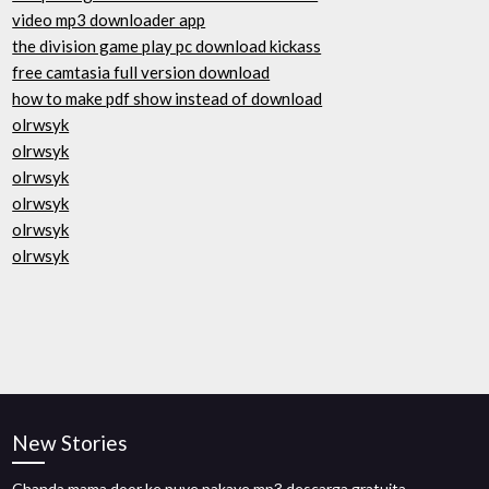
video mp3 downloader app
the division game play pc download kickass
free camtasia full version download
how to make pdf show instead of download
olrwsyk
olrwsyk
olrwsyk
olrwsyk
olrwsyk
olrwsyk
New Stories
Chanda mama door ke puye pakaye mp3 descarga gratuita