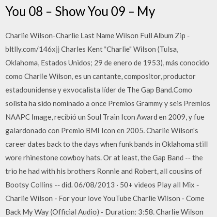
You 08 – Show You 09 – My
Charlie Wilson-Charlie Last Name Wilson Full Album Zip -
bltlly.com/146xjj Charles Kent "Charlie" Wilson (Tulsa,
Oklahoma, Estados Unidos; 29 de enero de 1953), más conocido
como Charlie Wilson, es un cantante, compositor, productor
estadounidense y exvocalista líder de The Gap Band.Como
solista ha sido nominado a once Premios Grammy y seis Premios
NAAPC Image, recibió un Soul Train Icon Award en 2009, y fue
galardonado con Premio BMI Icon en 2005. Charlie Wilson's
career dates back to the days when funk bands in Oklahoma still
wore rhinestone cowboy hats. Or at least, the Gap Band -- the
trio he had with his brothers Ronnie and Robert, all cousins of
Bootsy Collins -- did. 06/08/2013 · 50+ videos Play all Mix -
Charlie Wilson - For your love YouTube Charlie Wilson - Come
Back My Way (Official Audio) - Duration: 3:58. Charlie Wilson