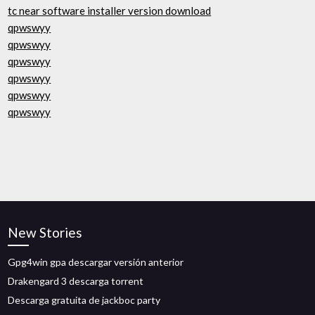
tc near software installer version download
qpwswyy
qpwswyy
qpwswyy
qpwswyy
qpwswyy
qpwswyy
New Stories
Gpg4win gpa descargar versión anterior
Drakengard 3 descarga torrent
Descarga gratuita de jackboc party