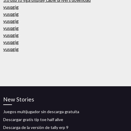
3.0 usb to vga display cable drivers download
yusqgig
yusqgig
yusqgig
yusqgig
yusqgig
yusqgig
yusqgig
New Stories
Juegos multijugador sin descarga gratuita
Descargar gratis tip toe half alive
Descarga de la versión de tally erp 9