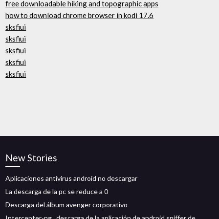
free downloadable hiking and topographic apps
how to download chrome browser in kodi 17.6
sksfiui
sksfiui
sksfiui
sksfiui
sksfiui
New Stories
Aplicaciones antivirus android no descargar
La descarga de la pc se reduce a 0
Descarga del álbum avenger corporativo
Intercepter-ng_ descarga de la aplicación de android sniffer de