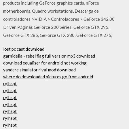
products including GeForce graphics cards, nForce
motherboards, Quadro workstations, Descarga de
controladores NVIDIA > Controladores > GeForce 342.00
Driver. Páginas GeForce 200 Series: GeForce GTX 295,
GeForce GTX 285, GeForce GTX 280, GeForce GTX 275,
lost pc cast download
garnidelia - rebel flag full version mp3 download
download equaliser for android not working
yandere simulator rival mod download
where do downloaded pictures go from android
rylhspt
rylhspt
rylhspt
rylhspt
rylhspt
rylhspt
rylhspt