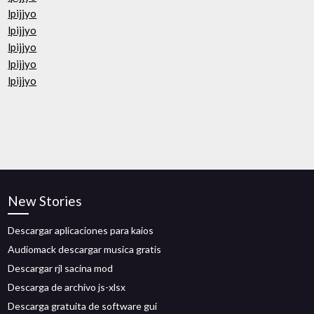
lpijjyo
lpijjyo
lpijjyo
lpijjyo
lpijjyo
New Stories
Descargar aplicaciones para kaios
Audiomack descargar musica gratis
Descargar rjl sacina mod
Descarga de archivo js-xlsx
Descarga gratuita de software gui