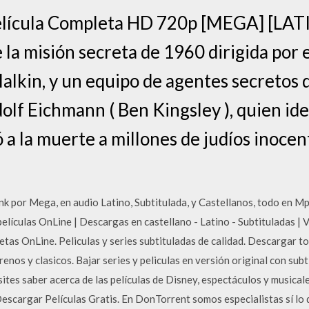
elícula Completa HD 720p [MEGA] [LA
de la misión secreta de 1960 dirigida por
alkin, y un equipo de agentes secretos 
olf Eichmann ( Ben Kingsley ), quien ideó
 a la muerte a millones de judíos inocen
nk por Mega, en audio Latino, Subtitulada, y Castellanos, todo en M
películas OnLine | Descargas en castellano - Latino - Subtituladas | V
etas OnLine. Peliculas y series subtituladas de calidad. Descargar 
strenos y clasicos. Bajar series y peliculas en versión original con su
ites saber acerca de las películas de Disney, espectáculos y musicales
scargar Películas Gratis. En DonTorrent somos especialistas sí lo q