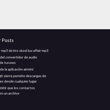
r Posts
 mp3 de bts skool luv affair mp3
del convertidor de audio
 de tucows
e la aplicación airmini
gh sierra permite descargas de
nes desde cualquier lugar
itir que los contactos
n un archivo