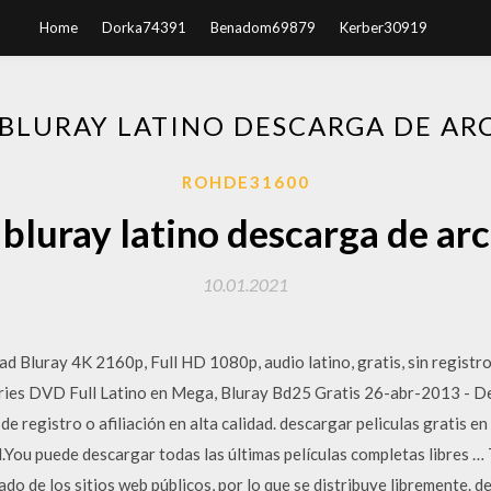
Home
Dorka74391
Benadom69879
Kerber30919
BLURAY LATINO DESCARGA DE AR
ROHDE31600
bluray latino descarga de ar
10.01.2021
dad Bluray 4K 2160p, Full HD 1080p, audio latino, gratis, sin registr
series DVD Full Latino en Mega, Bluray Bd25 Gratis 26-abr-2013 - D
de registro o afiliación en alta calidad. descargar peliculas gratis
.You puede descargar todas las últimas películas completas libres … 
ado de los sitios web públicos, por lo que se distribuye libremente. 