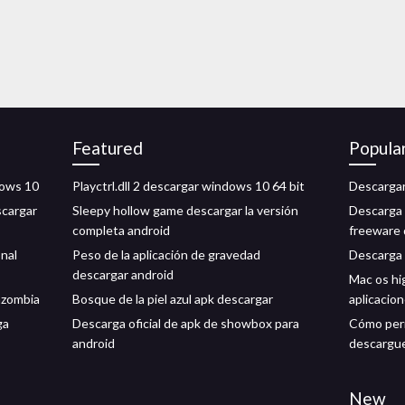
Featured
Popula
dows 10
Playctrl.dll 2 descargar windows 10 64 bit
Descargar
scargar
Sleepy hollow game descargar la versión
Descarga 
completa android
freeware
onal
Peso de la aplicación de gravedad
Descarga d
descargar android
Mac os hi
inzombia
Bosque de la piel azul apk descargar
aplicacio
ga
Descarga oficial de apk de showbox para
Cómo perm
android
descargue
New