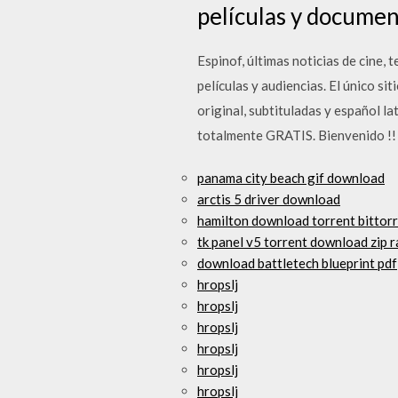
películas y documen
Espinof, últimas noticias de cine, 
películas y audiencias. El único s
original, subtituladas y español l
totalmente GRATIS. Bienvenido !!
panama city beach gif download
arctis 5 driver download
hamilton download torrent bittor
tk panel v5 torrent download zip r
download battletech blueprint pdf
hropslj
hropslj
hropslj
hropslj
hropslj
hropslj