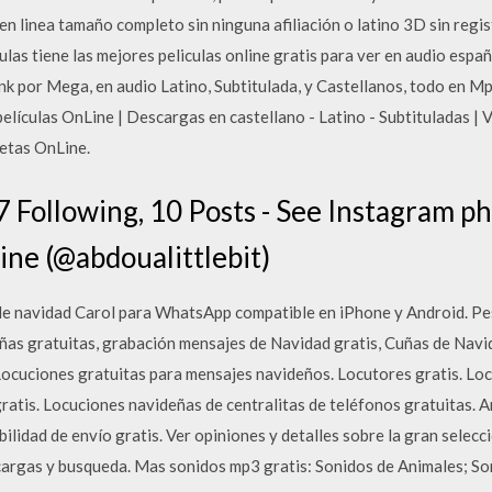
 en linea tamaño completo sin ninguna afiliación o latino 3D sin regis
las tiene las mejores peliculas online gratis para ver en audio españo
nk por Mega, en audio Latino, Subtitulada, y Castellanos, todo en M
películas OnLine | Descargas en castellano - Latino - Subtituladas | V
etas OnLine.
7 Following, 10 Posts - See Instagram p
ne (@abdoualittlebit)
o de navidad Carol para WhatsApp compatible en iPhone y Android. Pe
ñas gratuitas, grabación mensajes de Navidad gratis, Cuñas de Navid
Locuciones gratuitas para mensajes navideños. Locutores gratis. Lo
gratis. Locuciones navideñas de centralitas de teléfonos gratuitas
bilidad de envío gratis. Ver opiniones y detalles sobre la gran selec
cargas y busqueda. Mas sonidos mp3 gratis: Sonidos de Animales; So