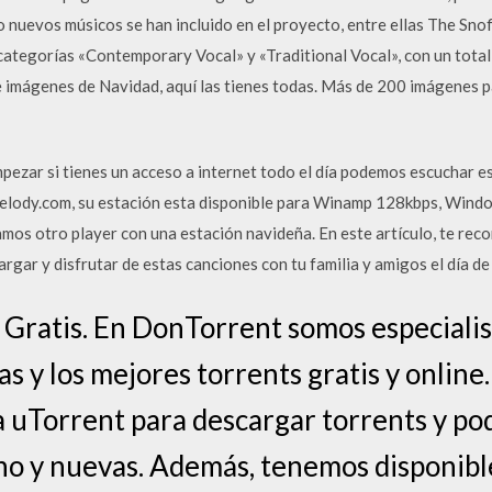
 nuevos músicos se han incluido en el proyecto, entre ellas The Snof
categorías «Contemporary Vocal» y «Traditional Vocal», con un total
 imágenes de Navidad, aquí­ las tienes todas. Más de 200 imágenes p
pezar si tienes un acceso a internet todo el día podemos escuchar e
elody.com, su estación esta disponible para Winamp 128kbps, Wind
mos otro player con una estación navideña. En este artículo, te rec
gar y disfrutar de estas canciones con tu familia y amigos el día de
 Gratis. En DonTorrent somos especialist
as y los mejores torrents gratis y online.
 uTorrent para descargar torrents y pode
no y nuevas. Además, tenemos disponibles