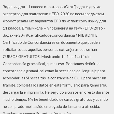
Задания для 11 класса от авторов «СтатГрада» и других
экспертов для подготовки к ЕГЭ-2020 по всем предметам.
Формат реальных вариантов ЕГЭ по испанскому языку для
11 класса. В том числе — упражнения на тему «ЕГЭ-2016 -
Задание 20». #CertificadodeConcordancia #NIE #DNI El
Certificado de Concordancia es un documento que pueden
solicitar todas aquellas personas extranjeras que se han
CURSOS GRATUITOS. Mostrando 1 - 1 de 1 artículo.
Concordancia gramatical, qué es eso. Podríamos definir la
concordancia gramatical como la necesidad del lenguaje para
acomodar las Si necesitás la constancia de CUIL para hacer un
trámite, completá los datos en este formulario para generarla,
descargarla e imprimirla. He seguido a cursos en oferta durante
mucho tiempo. Me he beneficiado de cursos gratuitos y cuando
he comprado, me ha sido entregado de la manera ofrecida.
Gracias por compartir tanta información