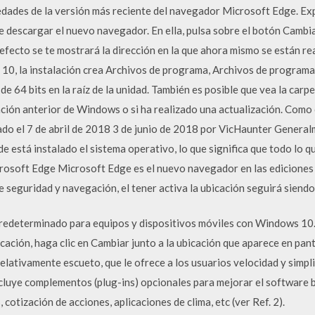
des de la versión más reciente del navegador Microsoft Edge. Expl
descargar el nuevo navegador. En ella, pulsa sobre el botón Cambiar
efecto se te mostrará la dirección en la que ahora mismo se están rea
10, la instalación crea Archivos de programa, Archivos de programa 
64 bits en la raíz de la unidad. También es posible que vea la carpe
lación anterior de Windows o si ha realizado una actualización. Como 
o el 7 de abril de 2018 3 de junio de 2018 por VicHaunter Genera
de está instalado el sistema operativo, lo que significa que todo lo 
rosoft Edge Microsoft Edge es el nuevo navegador en las edicione
e seguridad y navegación, el tener activa la ubicación seguirá siendo
edeterminado para equipos y dispositivos móviles con Windows 10. 
cación, haga clic en Cambiar junto a la ubicación que aparece en pan
tivamente escueto, que le ofrece a los usuarios velocidad y simplici
luye complementos (plug-ins) opcionales para mejorar el software b
 cotización de acciones, aplicaciones de clima, etc (ver Ref. 2).