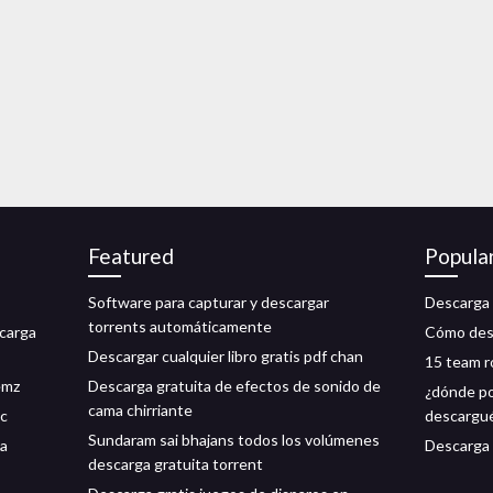
Featured
Popula
Software para capturar y descargar
Descarga 
torrents automáticamente
scarga
Cómo desc
Descargar cualquier libro gratis pdf chan
15 team r
emz
Descarga gratuita de efectos de sonido de
¿dónde po
cama chirriante
pc
descargu
Sundaram sai bhajans todos los volúmenes
ta
Descarga 
descarga gratuita torrent