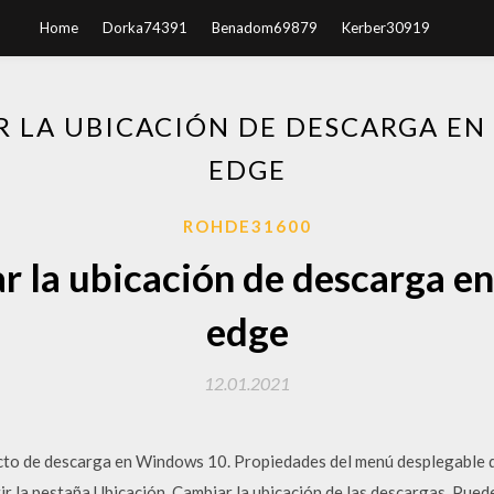
Home
Dorka74391
Benadom69879
Kerber30919
 LA UBICACIÓN DE DESCARGA EN
EDGE
ROHDE31600
 la ubicación de descarga en
edge
12.01.2021
cto de descarga en Windows 10. Propiedades del menú desplegable qu
ir la pestaña Ubicación. Cambiar la ubicación de las descargas. Pue