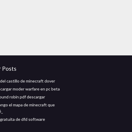
r Posts
del castillo de minecraft dover
argar moder warfare en pc beta
ound robin pdf descargar
ngo el mapa de minecraft que
é_
gratuita de dfd software