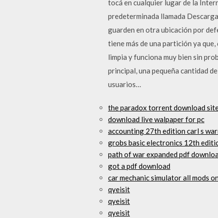
tocá en cualquier lugar de la Int
predeterminada llamada Descargas
guarden en otra ubicación por def
tiene más de una partición ya que
limpia y funciona muy bien sin pr
principal, una pequeña cantidad 
usuarios…
the paradox torrent download sit
download live walpaper for pc
accounting 27th edition carl s wa
grobs basic electronics 12th edit
path of war expanded pdf downlo
got a pdf download
car mechanic simulator all mods 
qyeisit
qyeisit
qyeisit