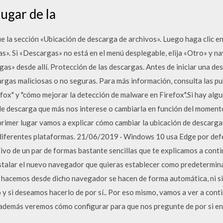
lugar de la
e la sección «Ubicación de descarga de archivos». Luego haga clic e
. Si «Descargas» no está en el menú desplegable, elija «Otro» y nav
as» desde allí. Protección de las descargas. Antes de iniciar una de
argas maliciosas o no seguras. Para más información, consulta las p
fox" y "cómo mejorar la detección de malware en Firefox".Si hay algun
de descarga que más nos interese o cambiarla en función del moment
rimer lugar vamos a explicar cómo cambiar la ubicación de descarga
 diferentes plataformas. 21/06/2019 · Windows 10 usa Edge por def
vo de un par de formas bastante sencillas que te explicamos a conti
nstalar el nuevo navegador que quieras establecer como predetermi
hacemos desde dicho navegador se hacen de forma automática, ni s
y si deseamos hacerlo de por sí.. Por eso mismo, vamos a ver a cont
 además veremos cómo configurar para que nos pregunte de por si e