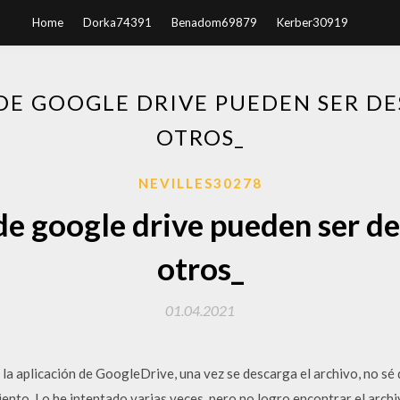
Home
Dorka74391
Benadom69879
Kerber30919
 DE GOOGLE DRIVE PUEDEN SER D
OTROS_
NEVILLES30278
 de google drive pueden ser d
otros_
01.04.2021
la aplicación de GoogleDrive, una vez se descarga el archivo, no sé 
ento. Lo he intentado varias veces, pero no logro encontrar el arch