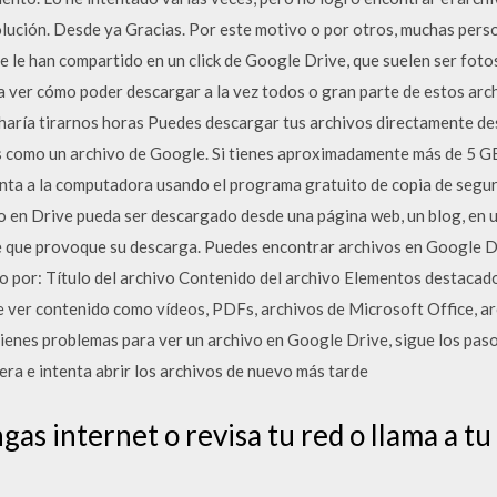
olución. Desde ya Gracias. Por este motivo o por otros, muchas pers
 le han compartido en un click de Google Drive, que suelen ser foto
a ver cómo poder descargar a la vez todos o gran parte de estos arc
s haría tirarnos horas Puedes descargar tus archivos directamente d
 como un archivo de Google. Si tienes aproximadamente más de 5 GB
nta a la computadora usando el programa gratuito de copia de segur
o en Drive pueda ser descargado desde una página web, un blog, en un
e que provoque su descarga. Puedes encontrar archivos en Google 
o por: Título del archivo Contenido del archivo Elementos destacad
 ver contenido como vídeos, PDFs, archivos de Microsoft Office, arc
tienes problemas para ver un archivo en Google Drive, sigue los paso
pera e intenta abrir los archivos de nuevo más tarde
as internet o revisa tu red o llama a tu 