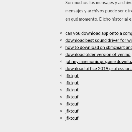
Son muchos los mensajes y archivo
mensajes y archivos puede ser otro
en qué momento. Dicho historial es
can you download app onto a com
download best sound driver for w
how to download on xbmcmart an
download older version of venmo
johnny mnemonic pc game downlo
download office 2019 professional
jfktquf
jfktquf
jfktquf
jfktquf
jfktquf
jfktquf
jfktquf