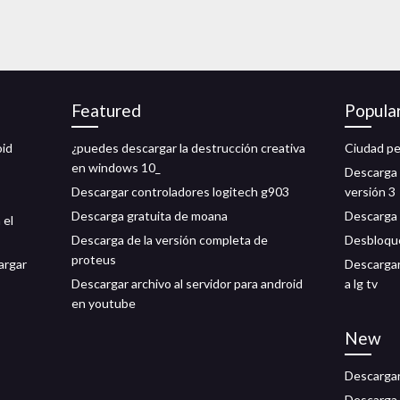
Featured
Popula
oid
¿puedes descargar la destrucción creativa
Ciudad pe
en windows 10_
Descarga 
Descargar controladores logitech g903
versión 3
Descarga gratuita de moana
Descarga 
 el
Descarga de la versión completa de
Desbloque
proteus
argar
Descargar
Descargar archivo al servidor para android
a lg tv
en youtube
New
Descargar 
Descarga 