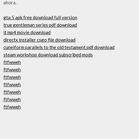
ahora.
gta 5 apk free download full version
true gentleman series pdf download
it mp4 movie download
directx installer csgo file download
cuneiform parallels to the old testament pdf download
steam workshop download subscribed mods
ftfwweh
ftfwweh
ftfwweh
ftfwweh
ftfwweh
ftfwweh
ftfwweh