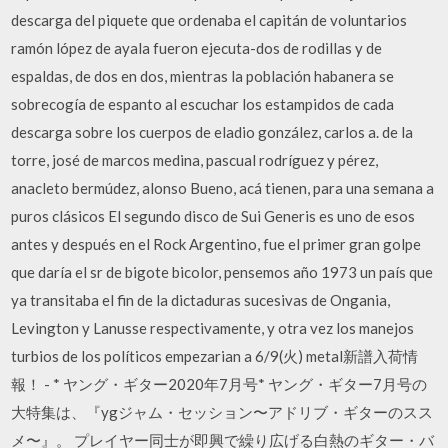
descarga del piquete que ordenaba el capitán de voluntarios
ramón lópez de ayala fueron ejecuta-dos de rodillas y de
espaldas, de dos en dos, mientras la población habanera se
sobrecogía de espanto al escuchar los estampidos de cada
descarga sobre los cuerpos de eladio gonzález, carlos a. de la
torre, josé de marcos medina, pascual rodríguez y pérez,
anacleto bermúdez, alonso Bueno, acá tienen, para una semana a
puros clásicos El segundo disco de Sui Generis es uno de esos
antes y después en el Rock Argentino, fue el primer gran golpe
que daría el sr de bigote bicolor, pensemos año 1973 un país que
ya transitaba el fin de la dictaduras sucesivas de Ongania,
Levington y Lanusse respectivamente, y otra vez los manejos
turbios de los políticos empezarian a 6/9(火) metal新譜入荷情
報！ - * ヤング・ギター2020年7月号* ヤング・ギター7月号の
大特集は、『ygジャム・セッション〜アドリブ・ギターのスス
メ〜』。 プレイヤー同士が即興で繰り広げる白熱のギター・バ