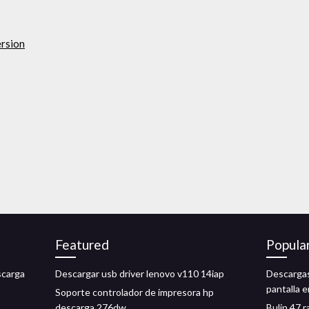
ersion
Featured
Popula
scarga
Descargar usb driver lenovo v110 14iap
Descargas
pantalla 
Soporte controlador de impresora hp
descarga 276dw
Bulin 47 