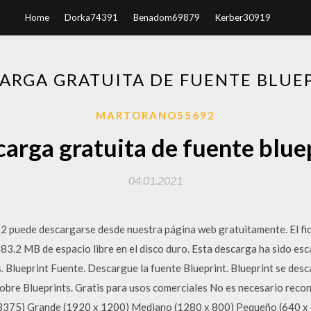
Home
Dorka74391
Benadom69879
Kerber30919
ARGA GRATUITA DE FUENTE BLUE
MARTORANO55692
arga gratuita de fuente blue
04.01.2021
 puede descargarse desde nuestra página web gratuitamente. El fic
83.2 MB de espacio libre en el disco duro. Esta descarga ha sido esc
. Blueprint Fuente. Descargue la fuente Blueprint. Blueprint se de
obre Blueprints. Gratis para usos comerciales No es necesario reco
x 3375) Grande (1920 x 1200) Mediano (1280 x 800) Pequeño (640 x