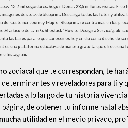
abay 42,2 mil seguidores. Seguir Donar. 28,5 millones visitas. Free 
imágenes de stock de blueprint. Descarga todas las fotos y utilízala
ia del Customer Journey Map, el Blueprint. se centra más en los proc
io.El artículo de Lynn G. Shostack “How to Design a Service”, publica
enta las bases para lo que conocemos hoy en día como diseño de serv
nt es una plataforma educativa de manera gratuita que ofrece una f
r e Instagram.
igno zodiacal que te correspondan, te ha
n determinantes y reveladores para ti y 
rtadas a lo largo de tu historia vivencia
 página, de obtener tu informe natal a
 mucha utilidad en el medio privado, prof