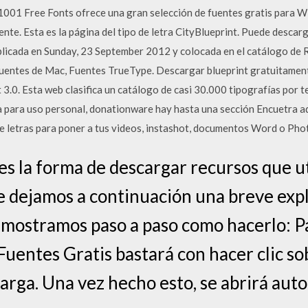
1001 Free Fonts ofrece una gran selección de fuentes gratis para W
nte. Esta es la página del tipo de letra CityBlueprint. Puede descarg
ublicada en Sunday, 23 September 2012 y colocada en el catálogo de
Fuentes de Mac, Fuentes TrueType. Descargar blueprint gratuitament
 3.0. Esta web clasifica un catálogo de casi 30.000 tipografías por 
ita para uso personal, donationware hay hasta una sección Encuetra 
 de letras para poner a tus videos, instashot, documentos Word o Ph
es la forma de descargar recursos que u
te dejamos a continuación una breve expl
e mostramos paso a paso como hacerlo: P
entes Gratis bastará con hacer clic so
carga. Una vez hecho esto, se abrirá au