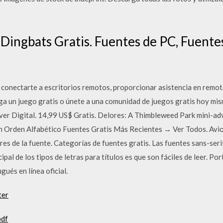
Dingbats Gratis. Fuentes de PC, Fuente
nectarte a escritorios remotos, proporcionar asistencia en remoto
ga un juego gratis o únete a una comunidad de juegos gratis hoy mis
er Digital. 14,99 US$ Gratis. Delores: A Thimbleweed Park mini-adv
En Orden Alfabético Fuentes Gratis Más Recientes → Ver Todos. Avion
eres de la fuente. Categorías de fuentes gratis. Las fuentes sans-se
cipal de los tipos de letras para títulos es que son fáciles de leer. P
gués en línea oficial.
ter
pdf