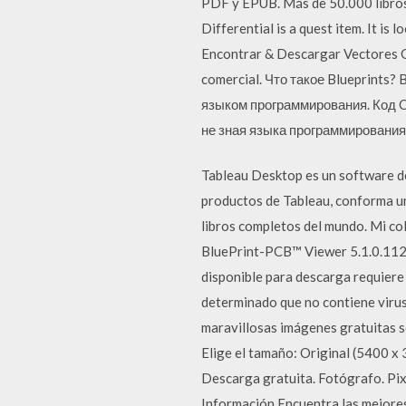
PDF y EPUB. Más de 50.000 libros 
Differential is a quest item. It is
Encontrar & Descargar Vectores Gr
comercial. Что такое Blueprints?
языком программирования. Код C
не зная языка программирования
Tableau Desktop es un software de
productos de Tableau, conforma un
libros completos del mundo. Mi c
BluePrint-PCB™ Viewer 5.1.0.1122
disponible para descarga requiere 
determinado que no contiene virus
maravillosas imágenes gratuitas s
Elige el tamaño: Original (5400 
Descarga gratuita. Fotógrafo. Pix
Información Encuentra las mejores 