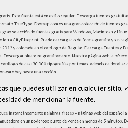
gratis. Esta fuente está en estilo regular. Descarga fuentes gratuit
formato TrueType. Fontsup.com es una gran colección de fuentes gr
a gran selección de fuentes gratis para Windows, Macintosh y Linux
de letra CityBlueprint. Puede descargarlo de forma gratuita y sin reg
 2012 y colocada en el catálogo de Regular. Descarga Fuentes y Di
. Descargar blueprint gratuitamente. Nuestra página web le ofrece 
n catálogo de casi 30.000 tipografías por temas, además de detallar q
ionware hay hasta una sección
as que puedes utilizar en cualquier sitio. 
cesidad de mencionar la fuente.
aduce instantáneamente palabras, frases y páginas web del español a
omputadora en un poderoso punto de venta en menos de 5 minutos. De