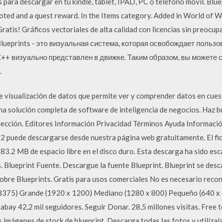
para descargar en tu kindle, tablet, IPAD, PC o teléfono móvil. Blue
 looted and a quest reward. In the Items category. Added in World of W
atis! Gráficos vectoriales de alta calidad con licencias sin preocup
 Blueprints - это визуальная система, которая освобождает пользо
++ визуально представлен в движке. Таким образом, вы можете с
.
 visualización de datos que permite ver y comprender datos en cues
a solución completa de software de inteligencia de negocios. Haz 
olección. Editores Información Privacidad Términos Ayuda Informaci
 puede descargarse desde nuestra página web gratuitamente. El fic
83.2 MB de espacio libre en el disco duro. Esta descarga ha sido esc
. Blueprint Fuente. Descargue la fuente Blueprint. Blueprint se de
obre Blueprints. Gratis para usos comerciales No es necesario reco
x 3375) Grande (1920 x 1200) Mediano (1280 x 800) Pequeño (640 x
abay 42,2 mil seguidores. Seguir Donar. 28,5 millones visitas. Free 
imágenes de stock de blueprint. Descarga todas las fotos y utilízala