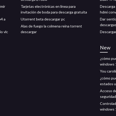
imir
Tarjetas electrónicas en línea para
Descarga 
invitación de boda para descarga gratuita
hdmi conv
p4 a
Utorrent beta descargar pc
Dar sentid
descargas
Alas de fuego la colmena reina torrent
io vlc
descargar
Descargar
New
¿cómo pue
windows 
You carol
¿cómo pue
estados u
Acceso d
seguridad
Controlad
windows 