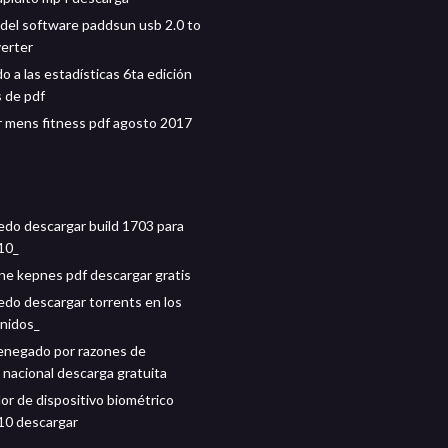
del software paddsun usb 2.0 to
erter
o a las estadísticas 6ta edición
 de pdf
 mens fitness pdf agosto 2017
do descargar build 1703 para
10_
ine kepnes pdf descargar gratis
do descargar torrents en los
nidos_
enegado por razones de
 nacional descarga gratuita
or de dispositivo biométrico
10 descargar