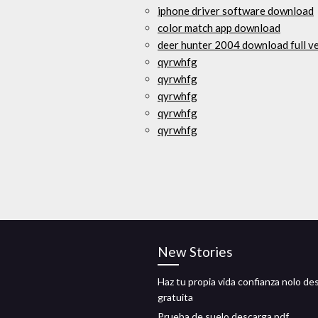
iphone driver software download
color match app download
deer hunter 2004 download full v
qyrwhfg
qyrwhfg
qyrwhfg
qyrwhfg
qyrwhfg
New Stories
Haz tu propia vida confianza nolo de
gratuita
Prueba de suelo descarga pdf