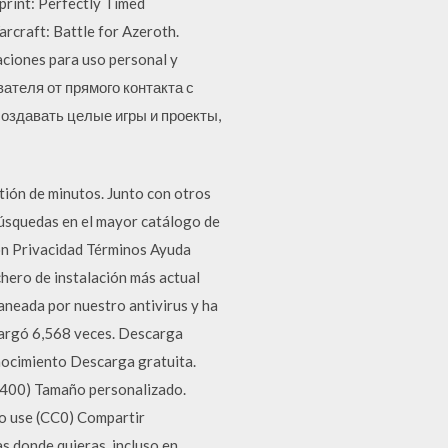
print: Perfectly Timed
arcraft: Battle for Azeroth.
aciones para uso personal y
вателя от прямого контакта с
оздавать целые игры и проекты,
tión de minutos. Junto con otros
búsquedas en el mayor catálogo de
ón Privacidad Términos Ayuda
hero de instalación más actual
aneada por nuestro antivirus y ha
scargó 6,568 veces. Descarga
nocimiento Descarga gratuita.
 400) Tamaño personalizado.
to use (CC0) Compartir
s donde quieras, incluso en