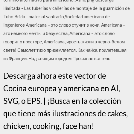
ilimitada - Las tuberías y cañerías de montaje de la guarnición de
Tubo Brida - material sanitario,Sociedad americana de
Ingenieros Americana – это слово стучит в ночи, Americana –
это немного мечты и безумства, Americana – это слово
говорит о просторе, Americana, ярость жизни в черно-белом
свете! Самолет тихо приземляется, Как чайка, прилетевшая
из Франции. Над спящим городом Просыпается тень
Descarga ahora este vector de
Cocina europea y americana en AI,
SVG, o EPS. | ¡Busca en la colección
que tiene más ilustraciones de cakes,
chicken, cooking, face han!