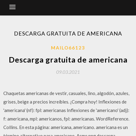
DESCARGA GRATUITA DE AMERICANA
MAILO66123
Descarga gratuita de americana
09.03.2021
Chaquetas americanas de vestir, casuales, lino, algodón, azules,
grises, beige a precios increíbles. ¡Compra hoy! Inflexiones de
'americana' (nf): fpl: americanas Inflexiones de 'americano' (adj):
f: americana, mpl: americanos, fpl: americanas. WordReference.
Collins. En esta página: americana, americano. americana es un
término alternativo para americano. Asme png descarga