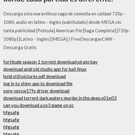
Descarga esta maravillosa saga de comedia en calidad 720p -
1080, audio en latino - ingles (subtitulado) desde MEGA sin
tanta publicidad [Película] American Pie [Saga Completa] [720p-
1080p] [Latino - Ingles] [MEGA] | FreeDescargasCAW -
Descarga Gratis
fortitude season 1 torrent download pirate bay
download android studio app for kali linux
hold still pictures pdf download
log in to shiny app to download file
sony vpccw17fx driver download
download torrent dark.waters murder.in.the.deep.s01e03
can you download a ps3 game on pc
hfgsafg
hfgsafg
hfgsafg
hfgsafg