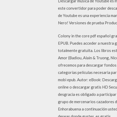
Descargar música de Youtube es muy
este convertidor para poder desca
de Youtube es una experiencia mar
Nero! Versiones de prueba Produc
Colony in the core pdf español gra
EPUB. Puedes acceder a nuestra gra
totalmente gratuita. Los libros 
Amor (Badiou, Alain & Truong, Nic
ofrecemos para descargar fondos 
categorías películas necesaria pa
mobi epub. Autor: eBook: Descarg
online o descargar gratis HD Secu
desgracia es obligado a participar 
grupo de mercenarios cazadores d
Enhorabuena a continuación uste
deseas donde gustes, es gratis …