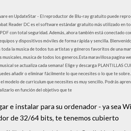
are en UpdateStar - El reproductor de Blu-ray gratuito puede repro
obat Reader DC es el software estándar gratuito más utilizado en tod
s PDF con total seguridad. Además, ahora también está conectado c
 equipos y dispositivos móviles de forma rápida y sencilla. Bienveni
 toda la musica de todos tus artistas y géneros favoritos de una ma
 musicales, musica de todos los generos.Esta maravillosa pagina w
ca musical se actualiza cada semana! Elige y descarga PLANTILLAS
edes añadir o eliminar fácilmente lo que necesites o lo que te sobre.
 el modelo de curriculum que necesites es muy sencillo. Podrás apre
lizarlo en función del objetivo que te
r e instalar para su ordenador - ya sea W
or de 32/64 bits, te tenemos cubierto