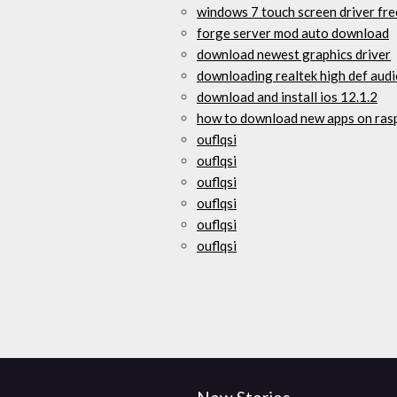
windows 7 touch screen driver fr
forge server mod auto download
download newest graphics driver
downloading realtek high def audi
download and install ios 12.1.2
how to download new apps on rasp
ouflqsi
ouflqsi
ouflqsi
ouflqsi
ouflqsi
ouflqsi