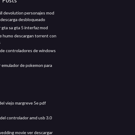
r Posts
ll devolution personajes mod
 descarga desbloqueado
 gta sa gta 5 interfaz mod
e humo descargan torrent con
s
de controladores de windows
r emulador de pokemon para
el viejo margreve 5e pdf
del controlador amd usb 3.0
wedding movie ver descargar