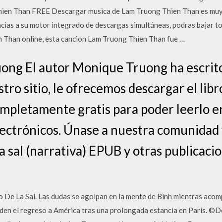
han FREE Descargar musica de Lam Truong Thien Than es muy fác
gracias a su motor integrado de descargas simultáneas, podras bajar 
 Than online, esta cancion Lam Truong Thien Than fue …
ong El autor Monique Truong ha escrito
ro sitio, le ofrecemos descargar el libro 
ompletamente gratis para poder leerlo e
electrónicos. Únase a nuestra comunidad 
 la sal (narrativa) EPUB y otras publicac
o De La Sal. Las dudas se agolpan en la mente de Bình mientras aco
enden el regreso a América tras una prolongada estancia en París. ©