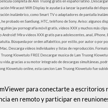
pelicula completa de Ann Truong gratis en español latino .Descargar
icación Miracast Wifi Display le ayudará a lanzar la pantalla del disp
ización inalámbrico, como Smart TV o adaptadores de pantalla inalámb
, he probado en SamSung, HTC, teléfono de Sony. Aviso: algunos dis
ng phim jav pornografía móvil gratis, videos XXX y muchos más clips
xo Android! Mira videos XXX gratis para adolescentes, anal, iPhone, 
tuita. Búsqueda por orden alfabético, por estilo, por autor o por p
ac. Descarga vídeos individuales y listas de reproducción. For
ong Kiowetulo FREE Descargar musica de Lam Truong Kiowetulo es
 tu vida, gracias a su motor integrado de descargas simultáneas, podr
ng Kiowetulo online, esta cancion Lam Truong Kiowetulo fue subido
mViewer para conectarte a escritorios 
ncia en remoto y participar en reuniones