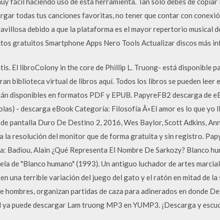
 fácil haciendo uso de esta herramienta. Tan sólo debes de copiar l
rgar todas tus canciones favoritas, no tener que contar con conexió
avillosa debido a que la plataforma es el mayor repertorio musical 
tos gratuitos Smartphone Apps Nero Tools Actualizar discos más i
tis. El libroColony in the core de Phillip L. Truong- está disponible
n biblioteca virtual de libros aquí. Todos los libros se pueden leer 
están disponibles en formatos PDF y EPUB. PapyreFB2 descarga de e
olas) - descarga eBook Categoría: Filosofía Â«El amor es lo que yo 
de pantalla Duro De Destino 2, 2016, Wes Baylor, Scott Adkins, Ann
ra la resolución del monitor que de forma gratuita y sin registro. 
a: Badiou, Alain ¿Qué Representa El Nombre De Sarkozy? Blanco hum
ela de "Blanco humano" (1993). Un antiguo luchador de artes marcia
en una terrible variación del juego del gato y el ratón en mitad de la
e hombres, organizan partidas de caza para adinerados en donde 
d ya puede descargar Lam truong MP3 en YUMP3. ¡Descarga y escuc