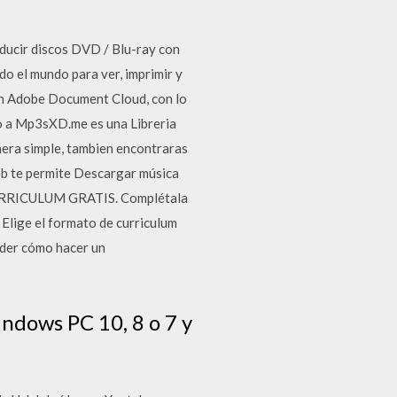
ducir discos DVD / Blu-ray con
o el mundo para ver, imprimir y
on Adobe Document Cloud, con lo
do a Mp3sXD.me es una Libreria
nera simple, tambien encontraras
eb te permite Descargar música
 CURRICULUM GRATIS. Complétala
 Elige el formato de curriculum
nder cómo hacer un
indows PC 10, 8 o 7 y