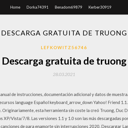
Home
Dorka74391
Benadom69879
Kerber30919
DESCARGA GRATUITA DE TRUONG
LEFKOWITZ56746
Descarga gratuita de truong
28.03.2021
manual de instrucciones, documentación adicional y datos de muest
y recursos language Español keyboard_arrow_down Yahoo! Friend 1.1
 Originariamente, esta herramienta sin coste la creó Truong, Duc D
s XP/Vista/7/8. Las versiones 1.1 y 1.0 son las más descargadas p
 canciones de para enamorte sin interrupciones 2020. Descargar L