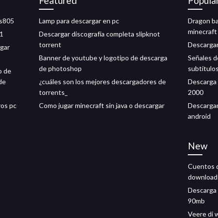
Featured
Popula
 s805
Lamp para descargar en pc
Dragon ba
minecraft
11
Descargar discografía completa slipknot
torrent
Descargar
rgar
Banner de youtube y logotipo de descarga
Señales d
de photoshop
subtítulo
o de
de
¿cuáles son los mejores descargadores de
Descarga 
torrents_
2000
ros pc
Como jugar minecraft sin java o descargar
Descarga
android
New
Cuentos d
download
Descarga 
90mb
Veere di 