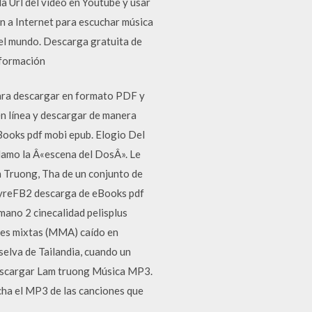
a Url del vídeo en Youtube y usar
n a Internet para escuchar música
del mundo. Descarga gratuita de
nformación
 para descargar en formato PDF y
en línea y descargar de manera
Books pdf mobi epub. Elogio Del
llamo la Â«escena del DosÂ». Le
 Truong, Tha de un conjunto de
PapyreFB2 descarga de eBooks pdf
ano 2 cinecalidad pelisplus
les mixtas (MMA) caído en
 selva de Tailandia, cuando un
Descargar Lam truong Música MP3.
ha el MP3 de las canciones que