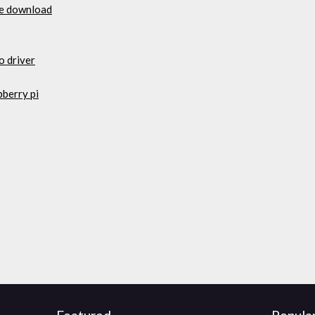
ee download
o driver
berry pi