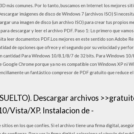
3D más comunes. Por lo tanto, buscamos en Internet los mejores sit
escargar imágenes de disco de Windows 7 (archivos ISO) Si necesita
argar una imagen de disco (un archivo ISO) para crear tus propios me
para descargar y leer el archivo PDF. Paso 1: Lo primero que vamos 
mita leer documentos PDF.Los mejores en este sentido son Adobe R
tidad de opciones que ofrece y el segundo por su velocidad y perfor
ran cantidad Para Windows 10/8.1/8/7 de 32 bits. Para Windows 10/8
 de Google Chrome porque ya no es compatible con Windows XP ni Wi
sencillamente un fantástico compresor de PDF gratuito que reduce e
UELTO). Descargar archivos >>gratuit
/Vista/XP. Instalacion de -
tios en los que confíes. Si el archivo tiene una firma digital, asegúr
de confianza. Para ver la firma digital, selecciona el vínculo del pub