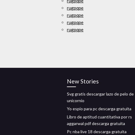
rugpqpe
rugpqpe
rugpqpe
rugpqpe
rugpqpe
New Stories
Svg gratis descargar lazo de pelo de
unicornio
Yo espío para pc descarga gratuita
Libro de aptitud cuantitativa por rs
aggarwal pdf descarga gratuita
Pc nba live 18 descarga gratuita