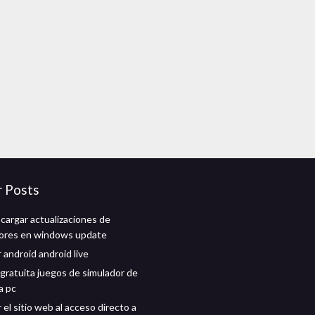
r Posts
argar actualizaciones de
dores en windows update
 android android live
gratuita juegos de simulador de
a pc
el sitio web al acceso directo a