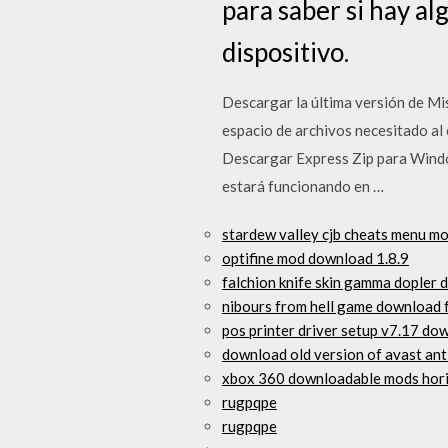
para saber si hay a
dispositivo.
Descargar la última versión de Mi
espacio de archivos necesitado al 
Descargar Express Zip para Window
estará funcionando en …
stardew valley cjb cheats menu m
optifine mod download 1.8.9
falchion knife skin gamma dopler
nibours from hell game download 
pos printer driver setup v7.17 do
download old version of avast ant
xbox 360 downloadable mods hor
rugpqpe
rugpqpe