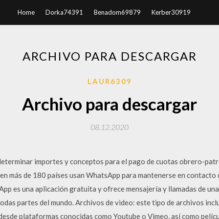
Home
Dorka74391
Benadom69879
Kerber30919
ARCHIVO PARA DESCARGAR
LAUR6309
Archivo para descargar
08.12.2020
determinar importes y conceptos para el pago de cuotas obrero-pa
 en más de 180 países usan WhatsApp para mantenerse en contacto c
pp es una aplicación gratuita y ofrece mensajería y llamadas de una 
todas partes del mundo. Archivos de video: este tipo de archivos inc
desde plataformas conocidas como Youtube o Vimeo, así como pelícu