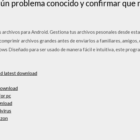
lgún problema conocido y confirmar que n
s archivos para Android. Gestiona tus archivos pesonales desde est
comprimir archivos grandes antes de enviarlos a familiares, amigos, 
s Diseñado para ser usado de manera fácil e intuitiva, este progr
od latest download
 download
for pc
wnload
ivirus
izon