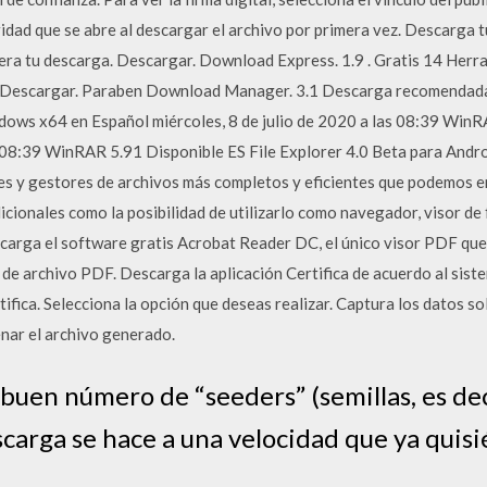
idad que se abre al descargar el archivo por primera vez. Descarga t
lera tu descarga. Descargar. Download Express. 1.9 . Gratis 14 Herr
r. Descargar. Paraben Download Manager. 3.1 Descarga recomendada
ws x64 en Español miércoles, 8 de julio de 2020 a las 08:39 Win
s 08:39 WinRAR 5.91 Disponible ES File Explorer 4.0 Beta para Andro
es y gestores de archivos más completos y eficientes que podemos e
dicionales como la posibilidad de utilizarlo como navegador, visor de
carga el software gratis Acrobat Reader DC, el único visor PDF que t
o de archivo PDF. Descarga la aplicación Certifica de acuerdo al sis
ifica. Selecciona la opción que deseas realizar. Captura los datos so
enar el archivo generado.
n buen número de “seeders” (semillas, es dec
scarga se hace a una velocidad que ya qui