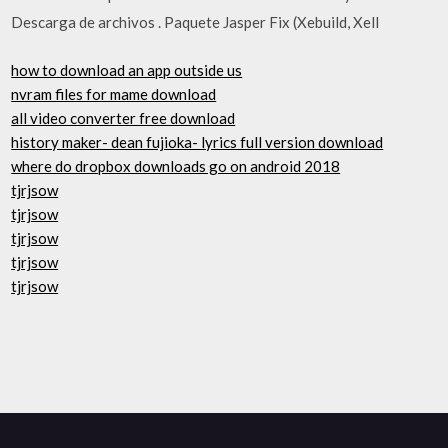
Descarga de archivos . Paquete Jasper Fix (Xebuild, Xell
how to download an app outside us
nvram files for mame download
all video converter free download
history maker- dean fujioka- lyrics full version download
where do dropbox downloads go on android 2018
tjrjsow
tjrjsow
tjrjsow
tjrjsow
tjrjsow