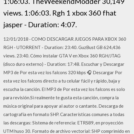
1:06:03. TheWeekendModder 30,149
views. 1:06:03. Rgh 1 xbox 360 fhat
jasper - Duration: 4:07.
12/01/2018 · COMO DESCARGAR JUEGOS PARA XBOX 360
RGH - UTORRENT - Duration: 23:40. GuzBust GB 624,436
views. 23:40. Cómo instalar GTA V en Xbox 360 RGH/JTAG
(disco duro externo) - Duration: 17:48. Escuchar y Descargar
MP3 de Por esta vez los falcons 320 kbps 🎧 ️️️️️️Descargar Por
esta vez los falcons directo a tu celular fácil y rápido, baja y
escucha la canción. El MP3 de Por esta vez los falcons es solo
para revisión.Si realmente te gusta esta canción, compra la
música original para apoyar al autor o cantante. Descarga de
cartografía en formato SHP. Características comunes a todas
las descargas: Sistema de referencia: ETRS89, en proyección
UTM huso 30. Formato de archivo vectorial: SHP comprimido en