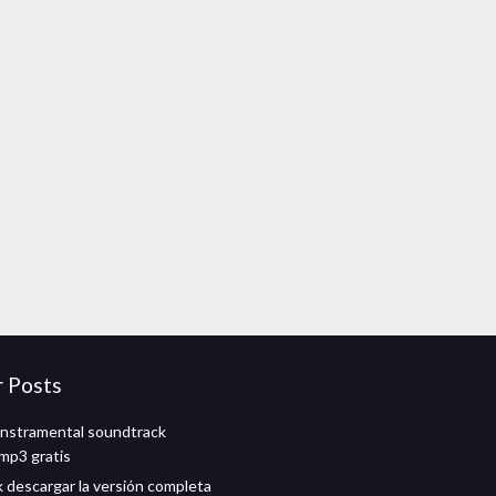
r Posts
instramental soundtrack
mp3 gratis
k descargar la versión completa