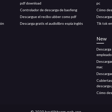
pdf download
pc
Controlador de descarga de baofeng
Cómo desc
Descargue el recibo ubber como pdf
Descargar
ión
Descarga gratis el audiolibro espía inglés
Tik tok en
New
Descarga 
empleado
Descargar
mac
Descargar 
Cubiertas
descarga 
Cómo desc
© 2020 bestlibhuqm.web.app