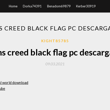
Home
Dorka74391
Benadom69879
Kerber30919
S CREED BLACK FLAG PC DESCARG
KIGHT85785
s creed black flag pc descarg
09.03.2021
al world download
ube