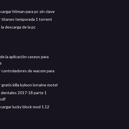
argar hitman para pc sin clave
 titanes temporada 1 torrent
 la descarga de la pc
de la aplicación caseys para
s
 controladores de wacom para
gratis killa kyleon lorraine motel
 dentales 2017-18 parte 1
pdf
argar lucky block mod 1.12