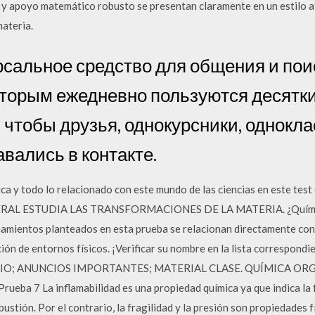
, y apoyo matemático robusto se presentan claramente en un estilo a
materia.
рсальное средство для общения и пои
оторым ежедневно пользуются десятк
 чтобы друзья, однокурсники, однокла
авались в контакте.
ca y todo lo relacionado con este mundo de las ciencias en este test 
L ESTUDIA LAS TRANSFORMACIONES DE LA MATERIA. ¿Química es
namientos planteados en esta prueba se relacionan directamente con
ión de entornos físicos. ¡Verificar su nombre en la lista correspon
IO; ANUNCIOS IMPORTANTES; MATERIAL CLASE. QUÍMICA ORG
eba 7 La inflamabilidad es una propiedad química ya que indica la f
ustión. Por el contrario, la fragilidad y la presión son propiedades 