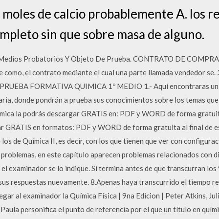
 moles de calcio probablemente A. los r
mpleto sin que sobre masa de alguno.
 Medios Probatorios Y Objeto De Prueba. CONTRATO DE COMPRA
ne como, el contrato mediante el cual una parte llamada vendedor se.
UEBA FORMATIVA QUIMICA 1º MEDIO 1.- Aquí encontraras un E
aria, donde pondrán a prueba sus conocimientos sobre los temas qu
ica la podrás descargar GRATIS en: PDF y WORD de forma gratuita a
ar GRATIS en formatos: PDF y WORD de forma gratuita al final de e
 los de Química II, es decir, con los que tienen que ver con configurac
e problemas, en este capítulo aparecen problemas relacionados con d
el examinador se lo indique. Si termina antes de que transcurran lo
r sus respuestas nuevamente. 8.Apenas haya transcurrido el tiempo r
ar al examinador la Química Física | 9na Edicion | Peter Atkins, Jul
e Paula personifica el punto de referencia por el que un título en quí