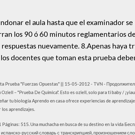
donar el aula hasta que el examinador se l
ran los 90 ó 60 minutos reglamentarios de 
s respuestas nuevamente. 8.Apenas haya tr
 los docentes que toman esta prueba deben
arta Prueba "Fuerzas Opuestas" || 15-05-2012 - TVN - Продолжител
iell – "Prueba De Química". Esto es oziell, solo para ti baby / ¡yia
nseñar tu biología Aprendo en casa ofrece experiencias de aprendizaj
 los aprendizajes.
1 Páginas: 515. Una muchacha en busca de su destino en la vida Бе
о, испанско-русский словарь с транскрипцией, произношением сл