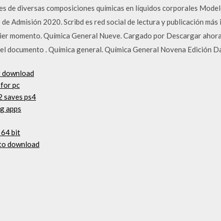
les de diversas composiciones químicas en líquidos corporales Mode
 de Admisión 2020. Scribd es red social de lectura y publicación má
uier momento. Química General Nueve. Cargado por Descargar ahora. S
el documento . Química general. Química General Novena Edición Dar
nt download
for pc
2 saves ps4
ng apps
64 bit
 to download