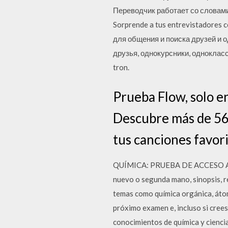
Переводчик работает со словами, 
Sorprende a tus entrevistadores 
для общения и поиска друзей и 
друзья, однокурсники, однокласс
tron.
Prueba Flow, solo e
Descubre más de 56 
tus canciones favori
QUÍMICA: PRUEBA DE ACCESO A 
nuevo o segunda mano, sinopsis, r
temas como química orgánica, átom
próximo examen e, incluso si cree
conocimientos de química y ciencia 