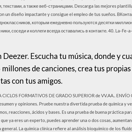
текстами, а также веб-страницами. Descarga las mejores plantilla
con un diseño impactante y consigue el empleo de tus sueños. ВКон
одноклассников, которым ежедневно пользуются десятки миллион
ники, соседи и коллеги всегда оставались в контакте. 40. La-Fe-
n Deezer. Escucha tu música, donde y cu
millones de canciones, crea tus propias 
tas con tus amigos.
CICLOS FORMATIVOS DE GRADO SUPERIOR de VV.AA.. ENVÍO GRAT
esumen y opiniones. Pruebe nuestra divertida prueba de química y v
os, reacciones, ácidos y bases. Es una prueba de buena práctica par
s que ya eres un experto, puedes aprender una o dos cosas, aumenta
general. La química clínica refiere al análisis bioquímico de los fluíd