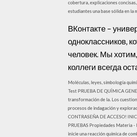
cobertura, explicaciones concisas
estudiantes una base sólida en la 
ВКонтакте – униве
одноклассников, к
человек. Мы хотим,
коллеги всегда ост
Moléculas, leyes, símbología quími
Test PRUEBA DE QUÍMICA GENERA
transformación de la. Los cuestio
procesos de indagación y explorac
CONTRASEÑA DE ACCESO! INIC
PRUEBAS Propiedades Materia - Pru
inicie una reacción química de comb