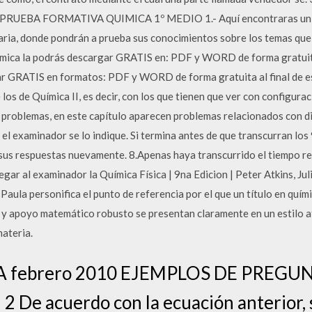
UEBA FORMATIVA QUIMICA 1º MEDIO 1.- Aquí encontraras un E
aria, donde pondrán a prueba sus conocimientos sobre los temas qu
ica la podrás descargar GRATIS en: PDF y WORD de forma gratuita a
ar GRATIS en formatos: PDF y WORD de forma gratuita al final de e
 los de Química II, es decir, con los que tienen que ver con configurac
e problemas, en este capítulo aparecen problemas relacionados con d
el examinador se lo indique. Si termina antes de que transcurran lo
r sus respuestas nuevamente. 8.Apenas haya transcurrido el tiempo r
ar al examinador la Química Física | 9na Edicion | Peter Atkins, Jul
e Paula personifica el punto de referencia por el que un título en quí
, y apoyo matemático robusto se presentan claramente en un estilo a
materia.
 febrero 2010 EJEMPLOS DE PREGUNTA. 
2 De acuerdo con la ecuación anterior, 