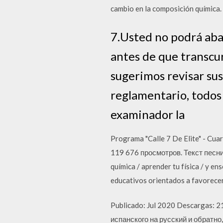
cambio en la composición química.
7.Usted no podrá aban
antes de que transcur
sugerimos revisar su
reglamentario, todos
examinador la
Programa "Calle 7 De Elite" - Cu
119 676 просмотров. Текст песни Oz
química / aprender tu física / y e
educativos orientados a favorecer
Publicado: Jul 2020 Descargas: 2
испанского на русский и обратн