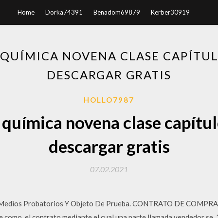
Home
Dorka74391
Benadom69879
Kerber30919
 QUÍMICA NOVENA CLASE CAPÍTUL
DESCARGAR GRATIS
HOLLO7987
química novena clase capítu
descargar gratis
07.02.2021
 Medios Probatorios Y Objeto De Prueba. CONTRATO DE COMPRA
ne como, el contrato mediante el cual una parte llamada vendedor se.