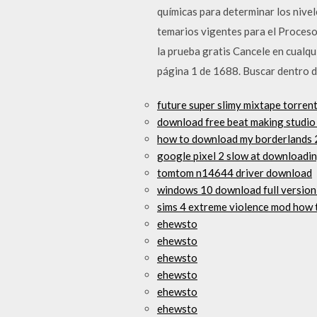
químicas para determinar los nive
temarios vigentes para el Proceso
la prueba gratis Cancele en cualq
página 1 de 1688. Buscar dentro d
future super slimy mixtape torre
download free beat making studio 
how to download my borderlands 
google pixel 2 slow at downloadi
tomtom n14644 driver download
windows 10 download full version 
sims 4 extreme violence mod how
ehewsto
ehewsto
ehewsto
ehewsto
ehewsto
ehewsto