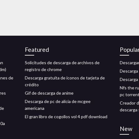
Featured
Popula
an
Solicitudes de descarga de archivos de
Descargar
idm)
registro de chrome
Descarga 
ones de
Descarga gratuita de iconos de tarjeta de
Descarga 
crédito
Nfs the r
res
Gif de descarga de anime
pc torrent
Descarga de pc de alicia de mcgee
Creador de
de
americana
descarga 
El gran libro de cogollos vol 4 pdf download
a0a
New