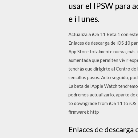
usar el IPSW para ac
e iTunes.
Actualiza a iOS 11 Beta 1 con est
Enlaces de descarga de iOS 10 para
App Store totalmente nueva, más in
aumentada que permiten vivir expe
tendrás que dirigirte al Centro de
sencillos pasos. Acto seguido, po
La beta del Apple Watch tendremos
podremos actualizarlo, aparte de q
to downgrade from iOS 11 to iOS 1
firmware): http
Enlaces de descarga d