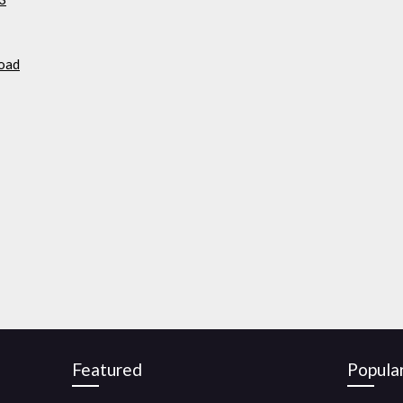
load
Featured
Popula