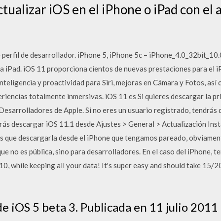
tualizar iOS en el iPhone o iPad con el
e perfil de desarrollador. iPhone 5, iPhone 5c – iPhone_4.0_32bit_1
 iPad. iOS 11 proporciona cientos de nuevas prestaciones para el iP
teligencia y proactividad para Siri, mejoras en Cámara y Fotos, así
riencias totalmente inmersivas. iOS 11 es Si quieres descargar la pr
 Desarrolladores de Apple. Si no eres un usuario registrado, tendrás 
drás descargar iOS 11.1 desde Ajustes > General > Actualización Ins
 que descargarla desde el iPhone que tengamos pareado, obviamente
ue no es pública, sino para desarrolladores. En el caso del iPhone,
0, while keeping all your data! It's super easy and should take 15/2
e iOS 5 beta 3. Publicada en 11 julio 2011