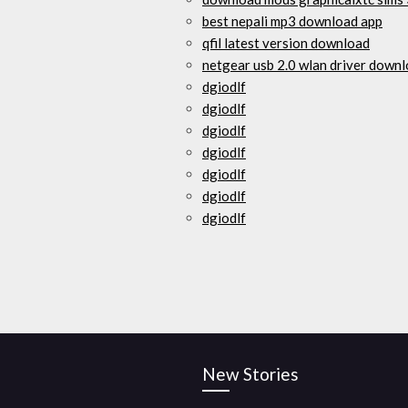
best nepali mp3 download app
qfil latest version download
netgear usb 2.0 wlan driver down
dgiodlf
dgiodlf
dgiodlf
dgiodlf
dgiodlf
dgiodlf
dgiodlf
New Stories