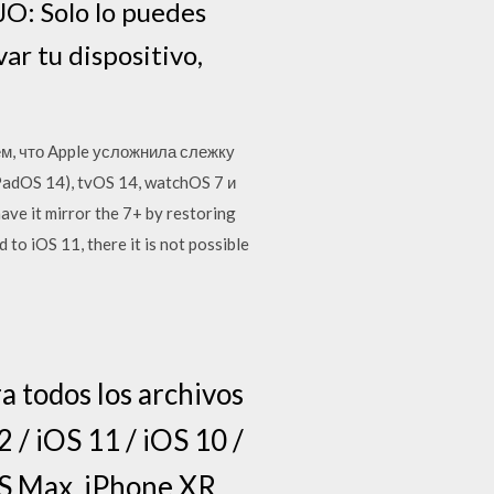
JO: Solo lo puedes
var tu dispositivo,
ем, что Apple усложнила слежку
PadOS 14), tvOS 14, watchOS 7 и
ave it mirror the 7+ by restoring
 to iOS 11, there it is not possible
a todos los archivos
 / iOS 11 / iOS 10 /
XS Max, iPhone XR,