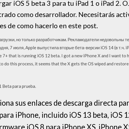
gar iOS 5 beta 3 para tu iPad 1 o iPad 2. O
strado como desarrollador. Necesitarás acti
nes de como hacerlo en este post.
загрузки, но только разработчикам. Рекламодатели недовольны т
дня, 7 июля, Apple выпустила вторые бета-версии iOS 14 (в т.ч. i
 7+ that is running iOS 12 beta. I got a new iPhone X and I want to h
o do this process, it seems that the X gets the OS wiped and restored
1 Beta para prueba.
iona sus enlaces de descarga directa par
ara iPhone, incluido iOS 13 beta, iOS 12
firmware iOS 8 para iPhone XS, iPhone 