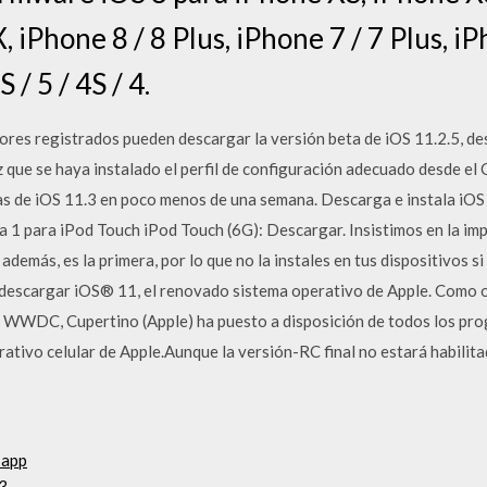
, iPhone 8 / 8 Plus, iPhone 7 / 7 Plus, iP
/ 5 / 4S / 4.
dores registrados pueden descargar la versión beta de iOS 11.2.5, de
ez que se haya instalado el perfil de configuración adecuado desde el
as de iOS 11.3 en poco menos de una semana. Descarga e instala iOS
 1 para iPod Touch iPod Touch (6G): Descargar. Insistimos en la im
 además, es la primera, por lo que no la instales en tus dispositivos s
a descargar iOS® 11, el renovado sistema operativo de Apple. Como 
 la WWDC, Cupertino (Apple) ha puesto a disposición de todos los pr
ativo celular de Apple.Aunque la versión-RC final no estará habilit
 app
3