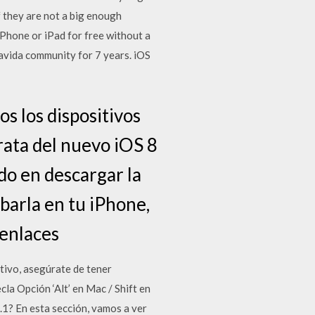
f they are not a big enough
 iPhone or iPad for free without a
avida community for 7 years. iOS
os los dispositivos
rata del nuevo iOS 8
do en descargar la
obarla en tu iPhone,
 enlaces
itivo, asegúrate de tener
la Opción ‘Alt’ en Mac / Shift en
.1? En esta sección, vamos a ver