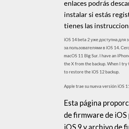
enlaces podrás descar
instalar si estás regi
tienes las instruccio
iOS 14 beta 2 уже доступна для 
за пользователями в iOS 14. Сего
macOS 11 Big Sur. I have an iPhone
the X from the backup. When I try t
to restore the iOS 12 backup.
Apple trae su nueva versión iOS 1
Esta página proporc
de firmware de iOS p
iOS 9 y archivo de 