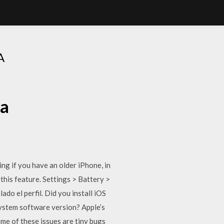
A
ta
g if you have an older iPhone, in
this feature. Settings > Battery >
ado el perfil. Did you install iOS
ystem software version? Apple’s
ome of these issues are tiny bugs