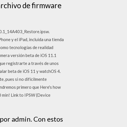
 archivo de firmware
0.0.1_14A403_Restore.ipsw.
hone y el iPad, incluida una tienda
 como tecnologías de realidad
imera versión beta de iOS 11.1
que registrarte a través de unos
talar beta de iOS 11 y watchOS 4.
, pues si no difícilmente
 tendremos primero que Here's how
0 min! Link to IPSW (Device
 por admin. Con estos