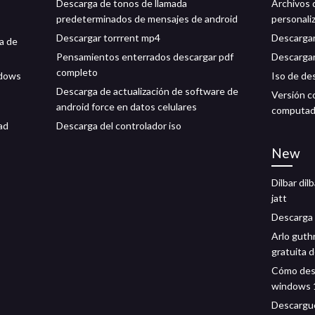
Descarga de tonos de llamada
Archivos 
predeterminados de mensajes de android
personali
Descargar torrrent mp4
Descargar
ta de
Pensamientos enterrados descargar pdf
Descargar
completo
ndows
Iso de de
Descarga de actualización de software de
Versión c
android force en datos celulares
computado
ad
Descarga del controlador iso
New
Dilbar di
jatt
Descarga 
Arlo guth
gratuita 
Cómo desc
windows 
Descargue