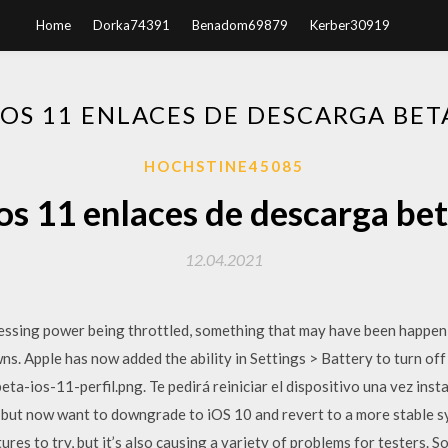
Home
Dorka74391
Benadom69879
Kerber30919
IOS 11 ENLACES DE DESCARGA BET
HOCHSTINE45085
os 11 enlaces de descarga be
12.04.2021
essing power being throttled, something that may have been happenin
s. Apple has now added the ability in Settings > Battery to turn off 
a-ios-11-perfil.png. Te pedirá reiniciar el dispositivo una vez instal
 but now want to downgrade to iOS 10 and revert to a more stable s
res to try, but it’s also causing a variety of problems for testers. S