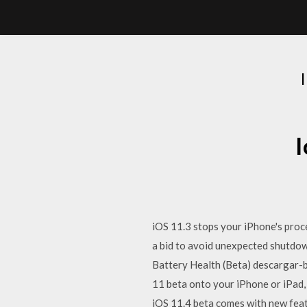
I
iOS 11.3 stops your iPhone's proc
a bid to avoid unexpected shutdown
Battery Health (Beta) descargar-bet
11 beta onto your iPhone or iPad,
iOS 11.4 beta comes with new featu