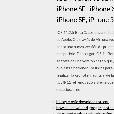
iPhone SE , iPhone X
iPhone SE, iPhone 5S 
iOS 11.2.5 Beta 3. Los desarrolla
de Apple. O a través de Air, una v
libera una nueva versión de prueb
compatible. Descargar iOS 11 Beta
se trata de una versión beta y que,
que estás haciendo. Ya libres par
finalizar la keynote inaugural de
iOS® 11, el renovado sistema oper
usuarios, si no
bluray movie download torrent
how do i download google photos
download mods graphicalxtc sims 