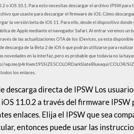
.2 o iOS 10.1. Para esto necesitas descargar el archivo IPSW para t
 archivo que usaste para descargar el firmware de iOS. Cómo descarga
gar la versión beta de iOS 11. Para ello, desde el dispositivo donde 
blica de Apple mediante el navegador Safari. Al entrar veremos un bot
través de las actualizaciones OTA de los iDevices, ya esta disponible
de descarga de la Beta 2 de iOS 6 que podrán utilizarse para realizar
s novedades en la interfaz, pero es probable que todavía no la hayas
Lhttp//wp.me/p4rKwm195SIZE5COLORDarkSlateBlueaqui/COLOR/SIZE/
 todos los enlaces.
de descarga directa de IPSW Los usuari
r iOS 11.0.2 a través del firmware IPSW
ntes enlaces. Elija el IPSW que sea comp
cular, entonces puede usar las instrucci