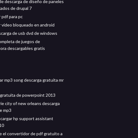
de descarga de diseño de paneles
zados de drupal 7
 pdf para pc
 video bloqueado en android
scarga de usb dvd de windows
ompleta de juegos de
ra descargables gratis
lbar mp3 song descarga gratuita mr
gratuita de powerpoint 2013
rie city of new orleans descarga
de mp3
argar hp support assistant
10
 el convertidor de pdf gratuito a