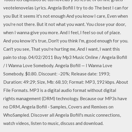
veotelenovelas Lyrics. Angela Bofill I try to do The best I can for
you But it seems it's not enough And you know I care, Even when
you're not there. But it not what you want. You close your door,
when I wanna give you more. And I feel, I feel so out of place.
And you know it's true, Don't you think I'm, good enough for you.
Can't you see, That you're hurting me, And I want, I want this
pain to stop. 04/02/2011 Buy Mp3 Music Online / Angela Bofill
/ I Wanna Love Somebody. Angela Bofill — I Wanna Love
Somebody. $0.80. Discount: -20%; Release date: 1993;
Duration: 49:29; Size, Mb: 68.10; Format: MP3, 192 kbps. About
File Formats. MP3 is a digital audio format without digital
rights management (DRM) technology. Because our MP3s have
no DRM, Angela Bofill - Samples, Covers and Remixes on
WhoSampled. Discover all Angela Bofill's music connections,
watch videos, listen to music, discuss and download.