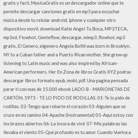
gratis y facil, MusicaGratis es un descargador online que te
permite descargar canciones gratis en mp3 para escuchar
música desde tu celular android, iphone y cualquier otro
dispositivo movil. download Katie Angel Tu Boca, MP3TECA,
mp3xd, Flowhot, Genteflow, descargar, mimp3, flowhot, mp3
gratis, El Genero, elgenero Angela Bofill was born in Brooklyn,
NY to a Cuban father and a Puerto Rican mother. She grew up
listening to Latin music and was also inspired by African-
American performers. Her En Zona de libros Gratis XYZ podras
descargar libros formato epub, mobi, pdf. Una pagina pensada
parar ti con mas de 15.000 ebook LADO B - MARIONETAS DE
CARTÓN. 1973 - TE LO PIDO DE RODILLAS. 01-Te lo pido de
rodillas. 02-Tengo que robarte el corazón 03-Alguien que se
cruce en mi camino 04-Apache (Instrumental) 05-Aquí estoy con
los brazos abiertos 06-La locura de vivir 07-Mis palabras las
llevaba el viento 05-Qué profundo es tu amor Cuando Vuelva a