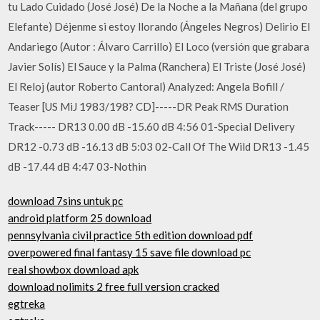
tu Lado Cuidado (José José) De la Noche a la Mañana (del grupo
Elefante) Déjenme si estoy llorando (Ángeles Negros) Delirio El
Andariego (Autor : Álvaro Carrillo) El Loco (versión que grabara
Javier Solís) El Sauce y la Palma (Ranchera) El Triste (José José)
El Reloj (autor Roberto Cantoral) Analyzed: Angela Bofill /
Teaser [US MiJ 1983/198? CD]-----DR Peak RMS Duration
Track----- DR13 0.00 dB -15.60 dB 4:56 01-Special Delivery
DR12 -0.73 dB -16.13 dB 5:03 02-Call Of The Wild DR13 -1.45
dB -17.44 dB 4:47 03-Nothin
download 7sins untuk pc
android platform 25 download
pennsylvania civil practice 5th edition download pdf
overpowered final fantasy 15 save file download pc
real showbox download apk
download nolimits 2 free full version cracked
egtreka