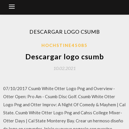
DESCARGAR LOGO CSUMB
HOCHSTINE45085
Descargar logo csumb
10.02.2021
07/10/2017 Csumb White Otter Logo Png and Overview -
Otter Open: Pro Am - Csumb Disc Golf. Csumb White Otter
Logo Png and Otter Improv: A Night Of Comedy & Mayhem | Cal
State. Csumb White Otter Logo Png and Cahss College Mixer-
Otter Days | Cal State Monterey Bay. Crear un hermoso diseño
de logo en segundos. Inicie su nuevo negocio con nuestro