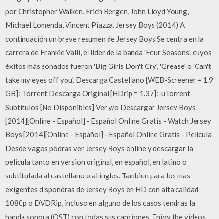
por Christopher Walken, Erich Bergen, John Lloyd Young,
Michael Lomenda, Vincent Piazza. Jersey Boys (2014) A
continuación un breve resumen de Jersey Boys Se centra en la
carrera de Frankie Valli, el líder de la banda 'Four Seasons', cuyos
éxitos más sonados fueron 'Big Girls Don't Cry', 'Grease' o 'Can't
take my eyes off you'. Descarga Castellano [WEB-Screener = 1.9
GB]:-Torrent Descarga Original [HDrip = 1.37]:-uTorrent-
Subtitulos [No Disponibles] Ver y/o Descargar Jersey Boys
[2014][Online - Español] - Español Online Gratis - Watch Jersey
Boys [2014][Online - Español] - Español Online Gratis - Pelicula
Desde vagos podras ver Jersey Boys online y descargar la
pelicula tanto en version original, en español, en latino o
subtitulada al castellano o al ingles. Tambien para los mas
exigentes dispondras de Jersey Boys en HD con alta calidad
1080p o DVDRip, incluso en alguno de los casos tendras la
banda sonora (OST) con todas sus canciones. Enjoy the videos