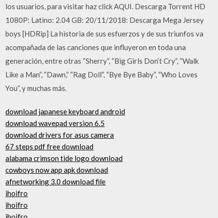
los usuarios, para visitar haz click AQUI. Descarga Torrent HD
1080P: Latino: 2.04 GB: 20/11/2018: Descarga Mega Jersey
boys [HDRip] La historia de sus esfuerzos y de sus triunfos va
acompañada de las canciones que influyeron en toda una
generación, entre otras “Sherry”, “Big Girls Don’t Cry”, “Walk
Like a Man”, “Dawn,” “Rag Doll”, “Bye Bye Baby”, “Who Loves
You”, y muchas más.
download japanese keyboard android
download wavepad version 6.5
download drivers for asus camera
67 steps pdf free download
alabama crimson tide logo download
cowboys now app apk download
afnetworking 3.0 download file
ihoifro
ihoifro
ihoifro