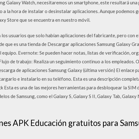
g Galaxy Watch, necesitaremos un smartphone, este resultará una p
o a la hora de instalar o desinstalar aplicaciones. Aunque podemos g
axy Store que se encuentra en nuestro móvil.
 los usuarios que solo habían aplicaciones del fabricante, pero con
de que es una tienda de Descargar aplicaciones Samsung Galaxy Gran
l equipo. Evernote: Se pueden hacer notas, listas de verificación, org
 Flujo de trabajo: Realiza un seguimiento continuo a los empleados. O
Descarga de aplicaciones Samsung Galaxy (última versión) El enlace p
cargarlo e instalarlo en su teléfono. Esta es una descripción compl
ock Esta es una de las mejores herramientas para desbloquear la SIM
elos de Samsung, como el Galaxy S, Galaxy S II, Galaxy Tab, Galaxy 
ones APK Educación gratuitos para Sam