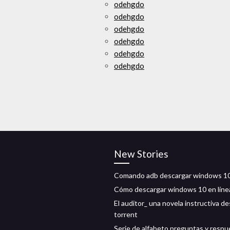
odehgdo
odehgdo
odehgdo
odehgdo
odehgdo
odehgdo
New Stories
Comando adb descargar windows 1
Cómo descargar windows 10 en líne
El auditor_ una novela instructiva d
torrent
Serie de alfabeto preguntas y respu