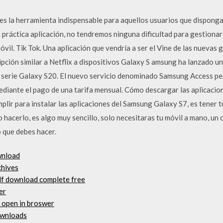
 la herramienta indispensable para aquellos usuarios que dispongan 
ráctica aplicación, no tendremos ninguna dificultad para gestionar 
vil. Tik Tok. Una aplicación que vendría a ser el Vine de las nuevas
pción similar a Netflix a dispositivos Galaxy S amsung ha lanzado un
la serie Galaxy S20. El nuevo servicio denominado Samsung Access per
diante el pago de una tarifa mensual. Cómo descargar las aplicacio
lir para instalar las aplicaciones del Samsung Galaxy S7, es tener t
hacerlo, es algo muy sencillo, solo necesitaras tu móvil a mano, un 
 que debes hacer.
wnload
chives
df download complete free
er
 open in broswer
downloads