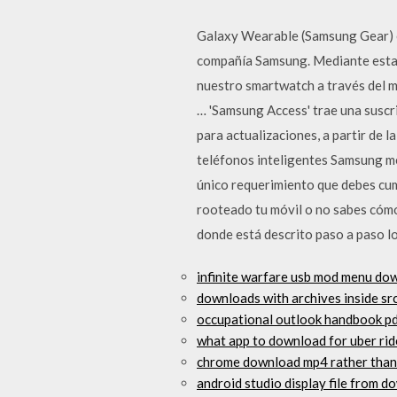
Galaxy Wearable (Samsung Gear) es
compañía Samsung. Mediante esta p
nuestro smartwatch a través del mó
… 'Samsung Access' trae una suscri
para actualizaciones, a partir de 
teléfonos inteligentes Samsung me
único requerimiento que debes cump
rooteado tu móvil o no sabes cómo 
donde está descrito paso a paso lo
infinite warfare usb mod menu do
downloads with archives inside sr
occupational outlook handbook p
what app to download for uber rid
chrome download mp4 rather than
android studio display file from 