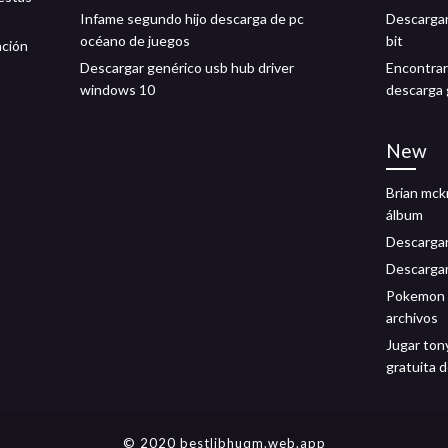
Infame segundo hijo descarga de pc
Descargar 
océano de juegos
bit
ación
Descargar genérico usb hub driver
Encontrar
windows 10
descarga 
New
Brian mck
álbum
Descargar
Descargar
Pokemon h
archivos
Jugar ton
gratuita 
© 2020 bestlibhuqm.web.app