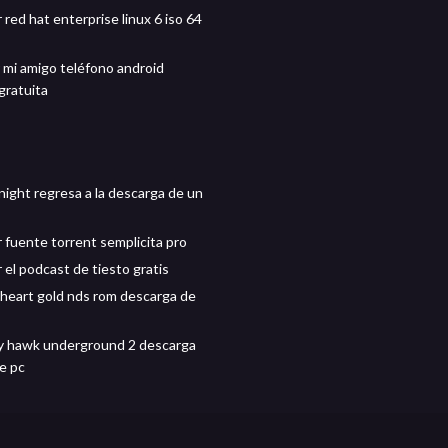
red hat enterprise linux 6 iso 64
 mi amigo teléfono android
gratuita
night regresa a la descarga de un
 fuente torrent semplicita pro
 el podcast de tiesto gratis
eart gold nds rom descarga de
y hawk underground 2 descarga
de pc