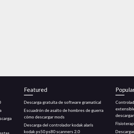
Featured
Popula
0
Descarga gratuita de software gramatical
Controlad
extensible
a
Escuadrón de asalto de hombres de guerra
descargar
cómo descargar mods
escarga
Fisioterap
Descarga del controlador kodak alaris
kodak ps50 ps80 scanners 2.0
Descargar 
estas