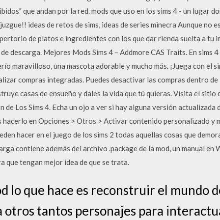
ibidos" que andan por la red. mods que uso en los sims 4 - un lugar d
 juzgue!! ideas de retos de sims, ideas de series minecra Aunque no e
ertorio de platos e ingredientes con los que dar rienda suelta a tu im
ce de descarga. Mejores Mods Sims 4 – Addmore CAS Traits. En sims 4 
serío maravilloso, una mascota adorable y mucho más. ¡Juega con el s
lizar compras integradas. Puedes desactivar las compras dentro de la
truye casas de ensueño y dales la vida que tú quieras. Visita el sitio 
ón de Los Sims 4. Echa un ojo a ver si hay alguna versión actualizada 
s hacerlo en Opciones > Otros > Activar contenido personalizado y m
eden hacer en el juego de los sims 2 todas aquellas cosas que demor
scarga contiene además del archivo .package de la mod, un manual en 
a que tengan mejor idea de que se trata.
d lo que hace es reconstruir el mundo d
 otros tantos personajes para interactu