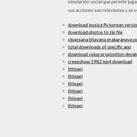
simulación social que permite jug
sus acciones son relevantes y se 
download jessica fly korean versi
download photos to zip file
vipassana bhavana prakaranaya p
total downloads of specific app
download value proposition desig
creepshow 1982 mp4 download
thteaei
thteaei
thteaei
thteaei
thteaei
thteaei