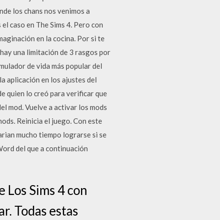
onde los chans nos venimos a
s el caso en The Sims 4. Pero con
aginación en la cocina. Por si te
hay una limitación de 3 rasgos por
imulador de vida más popular del
 aplicación en los ajustes del
de quien lo creó para verificar que
del mod. Vuelve a activar los mods
ods. Reinicia el juego. Con este
arian mucho tiempo lograrse si se
Word del que a continuación
e Los Sims 4 con
ar. Todas estas