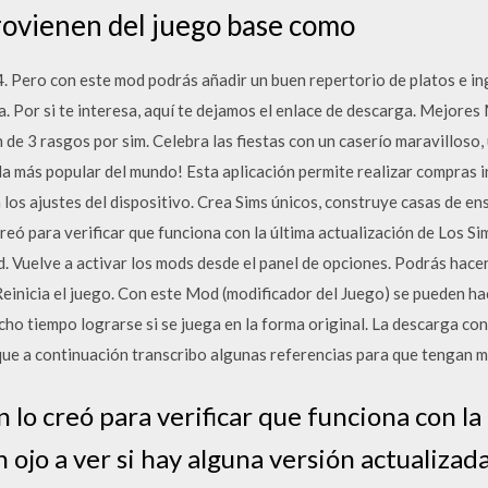
rovienen del juego base como
. Pero con este mod podrás añadir un buen repertorio de platos e in
na. Por si te interesa, aquí te dejamos el enlace de descarga. Mejor
ón de 3 rasgos por sim. Celebra las fiestas con un caserío maravillos
da más popular del mundo! Esta aplicación permite realizar compras 
 los ajustes del dispositivo. Crea Sims únicos, construye casas de ens
 creó para verificar que funciona con la última actualización de Los Si
d. Vuelve a activar los mods desde el panel de opciones. Podrás hace
inicia el juego. Con este Mod (modificador del Juego) se pueden hac
ho tiempo lograrse si se juega en la forma original. La descarga co
ue a continuación transcribo algunas referencias para que tengan me
en lo creó para verificar que funciona con la
n ojo a ver si hay alguna versión actualizad