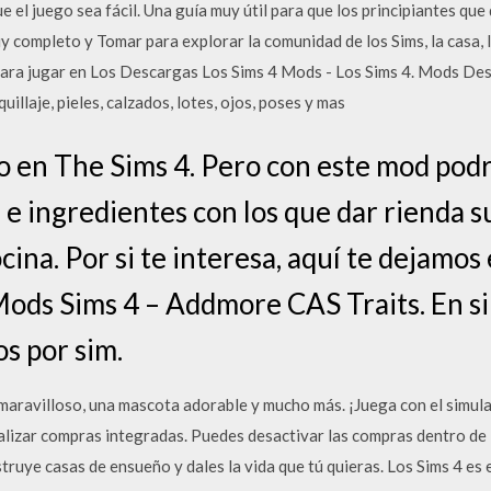
e el juego sea fácil. Una guía muy útil para que los principiantes que
uy completo y Tomar para explorar la comunidad de los Sims, la casa, 
 para jugar en Los Descargas Los Sims 4 Mods - Los Sims 4. Mods Des
uillaje, pieles, calzados, lotes, ojos, poses y mas
o en The Sims 4. Pero con este mod pod
 e ingredientes con los que dar rienda su
cina. Por si te interesa, aquí te dejamos 
ods Sims 4 – Addmore CAS Traits. En s
os por sim.
 maravilloso, una mascota adorable y mucho más. ¡Juega con el simul
lizar compras integradas. Puedes desactivar las compras dentro de la
struye casas de ensueño y dales la vida que tú quieras. Los Sims 4 es