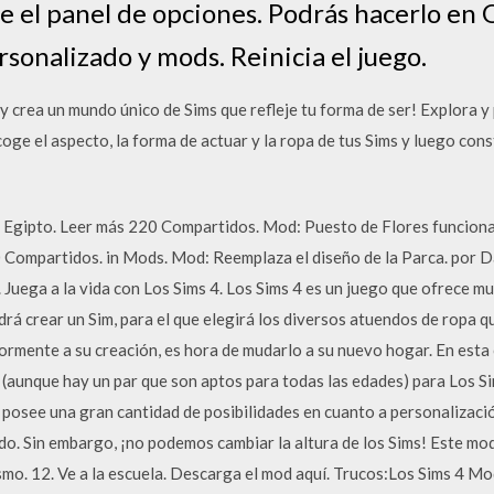
e el panel de opciones. Podrás hacerlo en
sonalizado y mods. Reinicia el juego.
 y crea un mundo único de Sims que refleje tu forma de ser! Explora y 
oge el aspecto, la forma de actuar y la ropa de tus Sims y luego cons
 Egipto. Leer más 220 Compartidos. Mod: Puesto de Flores funcional
0 Compartidos. in Mods. Mod: Reemplaza el diseño de la Parca. por 
uega a la vida con Los Sims 4. Los Sims 4 es un juego que ofrece mu
rá crear un Sim, para el que elegirá los diversos atuendos de ropa que
ormente a su creación, es hora de mudarlo a su nuevo hogar. En esta
(aunque hay un par que son aptos para todas las edades) para Los Sim
 posee una gran cantidad de posibilidades en cuanto a personalizació
do. Sin embargo, ¡no podemos cambiar la altura de los Sims! Este mo
smo. 12. Ve a la escuela. Descarga el mod aquí. Trucos:Los Sims 4 Mo