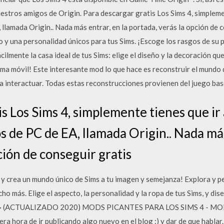
stros amigos de Origin. Para descargar gratis Los Sims 4, simplement
llamada Origin.. Nada más entrar, en la portada, verás la opción de 
o y una personalidad únicos para tus Sims. ¡Escoge los rasgos de su p
ilmente la casa ideal de tus Sims: elige el diseño y la decoración qu
rma móvil! Este interesante mod lo que hace es reconstruir el mundo 
a interactuar. Todas estas reconstrucciones provienen del juego ba
s Los Sims 4, simplemente tienes que ir 
s de PC de EA, llamada Origin.. Nada más
ción de conseguir gratis
 y crea un mundo único de Sims a tu imagen y semejanza! Explora y pe
ho más. Elige el aspecto, la personalidad y la ropa de tus Sims, y di
/2015 · (ACTUALIZADO 2020) MODS PICANTES PARA LOS SIMS 4 
era hora de ir publicando algo nuevo en el blog :) y dar de que habla