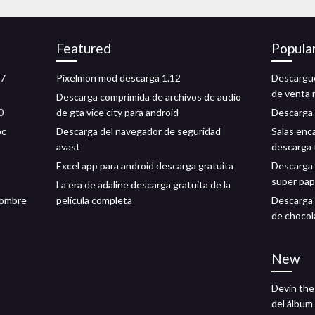
Featured
Popula
 7
Pixelmon mod descarga 1.12
Descargue 
de venta 
Descarga comprimida de archivos de audio
0
de gta vice city para android
Descarga d
pc
Descarga del navegador de seguridad
Salas enc
avast
descarga 
Excel app para android descarga gratuita
Descarga d
super pap
La era de adaline descarga gratuita de la
 hombre
película completa
Descarga 
de chocol
New
Devin the
del álbum