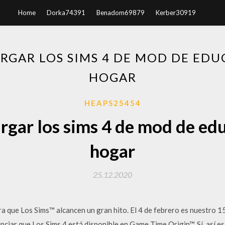
Home
Dorka74391
Benadom69879
Kerber30919
GAR LOS SIMS 4 DE MOD DE EDU
HOGAR
HEAPS25454
gar los sims 4 de mod de edu
hogar
25.12.2020
que Los Sims™ alcancen un gran hito. El 4 de febrero es nuestro 15.º
ciar que Los Sims 4 está disponible en Game Time Origin™. Sí, así es