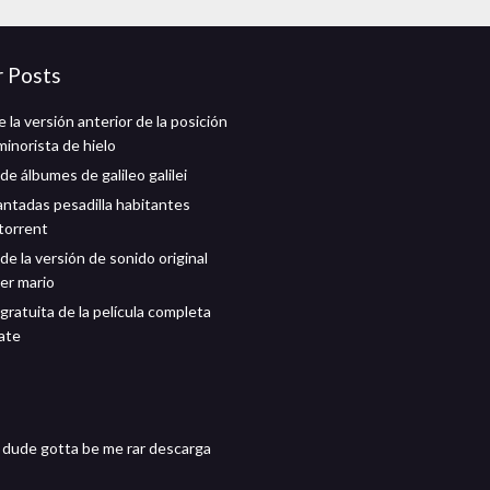
r Posts
la versión anterior de la posición
minorista de hielo
e álbumes de galileo galilei
antadas pesadilla habitantes
torrent
e la versión de sonido original
er mario
gratuita de la película completa
ate
 dude gotta be me rar descarga