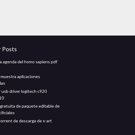
r Posts
la agenda del homo sapiens pdf
 muestra aplicaciones
das
 usb driver logitech c920
10
gratuita de paquete editable de
ificiales
torrent de descarga de x-art