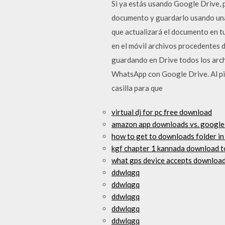
Si ya estás usando Google Drive, 
documento y guardarlo usando una
que actualizará el documento en tu
en el móvil archivos procedentes
guardando en Drive todos los arch
WhatsApp con Google Drive. Al pin
casilla para que
virtual dj for pc free download
amazon app downloads vs. google
how to get to downloads folder in
kgf chapter 1 kannada download t
what gps device accepts download
ddwlqgq
ddwlqgq
ddwlqgq
ddwlqgq
ddwlqgq