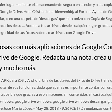
ier lugar mediante el almacenamiento seguro en la nube y a las copia
Google Drive. Hola Cristian Inda, bienvenid@ al Foro de Ayuda de G
lar, creo una carpeta de "descargas" que sincronizo con Copia de Seg
sacarlos de su … Accede a tus archivos desde cualquier lugar gracias
seguridad de tus fotos, vídeos o archivos con Google Drive.
cosas con más aplicaciones de Google Co
rive de Google. Redacta una nota, crea 
 y mucho más.
PK para iOS y Android. Una de las claves del éxito de Drive tiene q
utar de sus funciones, dado que apenas es importante contar con un
á posible que gracias a eso almacenes allí contenidos en casi cualqu
indows, google drive windows, google drive windows descargar gra
 José María López - May 28, 2018 - 9:36 (CET) De mudanzas con t