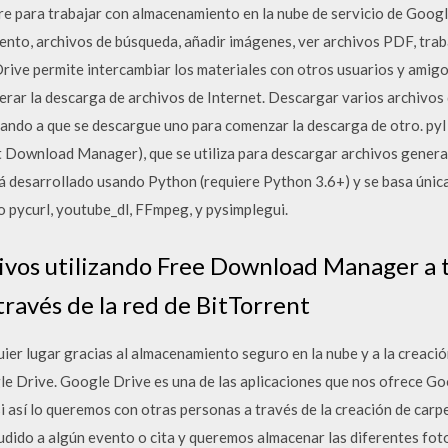
re para trabajar con almacenamiento en la nube de servicio de Googl
ento, archivos de búsqueda, añadir imágenes, ver archivos PDF, tr
rive permite intercambiar los materiales con otros usuarios y amigos
rar la descarga de archivos de Internet. Descargar varios archivos d
ando a que se descargue uno para comenzar la descarga de otro. pyI
t Download Manager), que se utiliza para descargar archivos gener
tá desarrollado usando Python (requiere Python 3.6+) y se basa úni
o pycurl, youtube_dl, FFmpeg, y pysimplegui.
vos utilizando Free Download Manager a t
través de la red de BitTorrent
ier lugar gracias al almacenamiento seguro en la nube y a la creació
le Drive. Google Drive es una de las aplicaciones que nos ofrece Go
si así lo queremos con otras personas a través de la creación de carp
dido a algún evento o cita y queremos almacenar las diferentes fotos