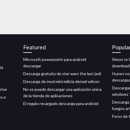
Featured
Popula
Microsoft powerpoint para android
Simon vs 
descargar
download
ta
Descarga gratuita de star wars the last jedi
Itunes no
descarga
Descarga de mod mini milicia denzel wilson
Descargar
rive
No se puede descargar una aplicación única
windows 
de la tienda de aplicaciones
vo e
Descarga 
El regalo recargado descarga para android
fuegos art
Foros de 