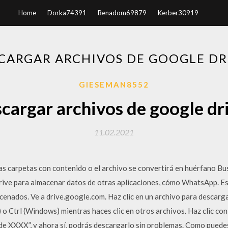
Home
Dorka74391
Benadom69879
Kerber30919
ARGAR ARCHIVOS DE GOOGLE DR
GIESEMAN8552
argar archivos de google dr
11.02.2021
 carpetas con contenido o el archivo se convertirá en huérfano Bu
rive para almacenar datos de otras aplicaciones, cómo WhatsApp. Es
cenados. Ve a drive.google.com. Haz clic en un archivo para descarg
 Ctrl (Windows) mientras haces clic en otros archivos. Haz clic con
 de XXXX”, y ahora sí, podrás descargarlo sin problemas. Como puede