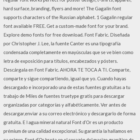
hard surface, branding, flyers and more! The Gagalin font
supports characters of the Russian alphabet. 1 Gagalin regular
font available FREE. Get a custom-made font for your brand.
Explore demo fonts for free download. Font Fabric. Diseñada
por Christopher J. Lee, la fuente Canter es una tipografía
condensada completamente en mayúsculas que se ve bien como
letra de exposición para títulos, encabezados y pósters.
Descárgala en Font Fabric. AHORA TE TOCA A TI. Comparte,
comparte y sigue compartiendo, igual que yo. Cuando hayas
descargado e incorporado una de estas fuentes gratuitas a tu
trabajo de Miles de fuentes truetype gratis para descargar
organizadas por categorías y alfabéticamente. Ver antes de
descargar,enviar a su correo electrónico y descargarlo de forma
gratuita. E l agua mineral natural Font d’Or es un producto
prémium de una calidad excepcional. Su garantía la hallamos en
su origen. Font d’Or brota en el corazón del macizo granítico de