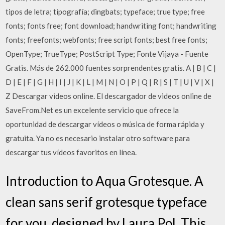
tipos de letra; tipografía; dingbats; typeface; true type; free
fonts; fonts free; font download; handwriting font; handwriting
fonts; freefonts; webfonts; free script fonts; best free fonts;
OpenType; TrueType; PostScript Type; Fonte Vijaya - Fuente
Gratis. Más de 262.000 fuentes sorprendentes gratis. A | B | C |
D | E | F | G | H | I | J | K | L | M | N | O | P | Q | R | S | T | U | V | X |
Z Descargar videos online. El descargador de videos online de
SaveFrom.Net es un excelente servicio que ofrece la
oportunidad de descargar vídeos o música de forma rápida y
gratuita. Ya no es necesario instalar otro software para
descargar tus vídeos favoritos en línea.
Introduction to Aqua Grotesque. A
clean sans serif grotesque typeface
for you, designed by Laura Pol. This