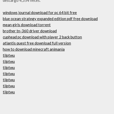
descargó 4,354 veces.
windows journal download for pc 64 bit free
blue ocean strategy expanded edition pdf free download
mean girls download torrent
brother tn-360 driver download
cuphead pc download with player 2 back button
atlantis quest free download full version
how to download minecraft animania
tilptwu
tilptwu
tilptwu
tilptwu
tilptwu
tilptwu
tilptwu