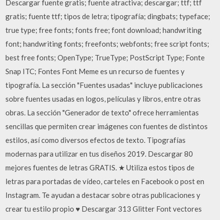
Descargar fuente gratis; fuente atractiva; descargar; ttf; ttf
gratis; fuente ttf; tipos de letra; tipografía; dingbats; typeface;
true type; free fonts; fonts free; font download; handwriting
font; handwriting fonts; freefonts; webfonts; free script fonts;
best free fonts; OpenType; TrueType; PostScript Type; Fonte
Snap ITC; Fontes Font Meme es un recurso de fuentes y
tipografía. La sección "Fuentes usadas" incluye publicaciones
sobre fuentes usadas en logos, películas y libros, entre otras
obras. La sección "Generador de texto" ofrece herramientas
sencillas que permiten crear imágenes con fuentes de distintos
estilos, así como diversos efectos de texto. Tipografías
modernas para utilizar en tus diseños 2019. Descargar 80
mejores fuentes de letras GRATIS. ★ Utiliza estos tipos de
letras para portadas de vídeo, carteles en Facebook o post en
Instagram. Te ayudan a destacar sobre otras publicaciones y
crear tu estilo propio ♥ Descargar 313 Glitter Font vectores