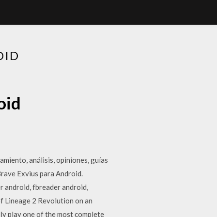
OID
oid
amiento, análisis, opiniones, guías
Brave Exvius para Android.
r android, fbreader android,
of Lineage 2 Revolution on an
lly play one of the most complete