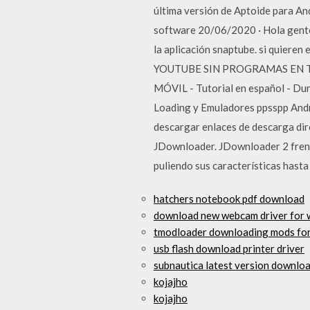
última versión de Aptoide para An
software 20/06/2020 · Hola gente
la aplicación snaptube. si qui
YOUTUBE SIN PROGRAMAS EN TU
MÓVIL - Tutorial en español - D
Loading y Emuladores ppsspp Andro
descargar enlaces de descarga dir
JDownloader. JDownloader 2 frent
puliendo sus características hast
hatchers notebook pdf download
download new webcam driver for
tmodloader downloading mods for
usb flash download printer driver
subnautica latest version downloa
kojajho
kojajho