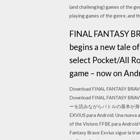
(and challenging) games of the ge
playing games of the genre, and t
FINAL FANTASY BRAV
begins a new tale of
select Pocket/All R
game – now on And
Download FINAL FANTASY BRAVE EX
Download FINAL FANTASY B
ーを読みながらバトルの基本が身につく【スト
EXVIUS para Android. Una nueva 
of the Visions FFBE para Android
Fantasy Brave Exvius sigue la tra