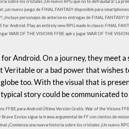
toria sobre los cristales ¡Un nuevo RPG que no te defraudará! La p
al; ¡un nuevo juego de FINAL FANTASY disponible para smartphone
Y! ¡Incluye personajes de anteriores entregas de FINAL FANTASY!
for Android. Play an entirely new RPG made in classic FINAL FAN
cargar WAR OF THE VISIONS FFBE apk y jugar WAR OF THE VISIONS
or Android. On a journey, they meet a s
it Veritable or a bad power that wishes t
 globe too. With the visual that is pre
 typical story could be communicated to 
ons FFBE para Android Última Versión Gratis. War of the Visions 
Brave Exvius sigue la trama argumental de FF con cientos de misio
Final ¡Comienza una nueva historia sobre los cristales ¡Un nuevo RP