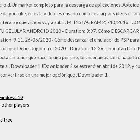
droid. Un market completo para la descarga de aplicaciones. Aptoide
 de youtube, en este video les enseño como descargar videos o canc
eren enterarse que videos voy a subir: MI INSTAGRAM 23/10/2016
 CELULAR ANDROID 2020 - Duration: 3:37. Cómo DESCARGAR 
uration: 9:11. 26/06/2020 · Cómo descargar el emulador de PSP p
id que Debes Jugar en el 2020 - Duration: 12:36. ¡Jhonatan Droid!
ecta sin tener que hacerlo uno por uno, te enseñamos cómo hacerlo
e a JDownloader 1 JDownloader 2 se estrenó en abril de 2012, y du
a convertirse en una mejor opción que JDownloader 1.
 windows 10
 other players
d free