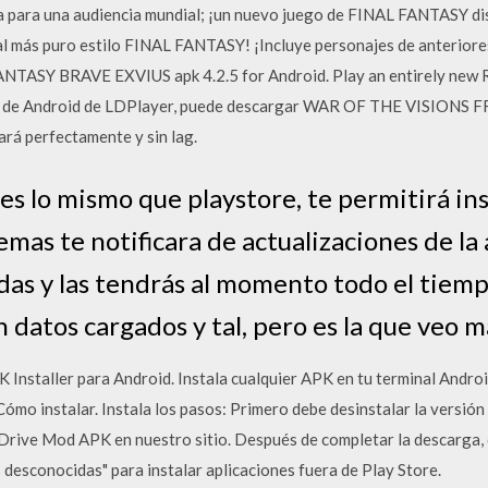
para una audiencia mundial; ¡un nuevo juego de FINAL FANTASY di
l más puro estilo FINAL FANTASY! ¡Incluye personajes de anterio
TASY BRAVE EXVIUS apk 4.2.5 for Android. Play an entirely new R
 de Android de LDPlayer, puede descargar WAR OF THE VISIONS F
rá perfectamente y sin lag.
es lo mismo que playstore, te permitirá in
mas te notificara de actualizaciones de la
ladas y las tendrás al momento todo el tiem
datos cargados y tal, pero es la que veo m
 Installer para Android. Instala cualquier APK en tu terminal Androi
mo instalar. Instala los pasos: Primero debe desinstalar la versión o
 Drive Mod APK en nuestro sitio. Después de completar la descarga, 
s desconocidas" para instalar aplicaciones fuera de Play Store.