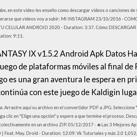
e, en este video les enseño como descargar videos o canciones de y
n enterarse que videos voy a subir: MI INSTAGRAM 23/10/2016 ·
 CELULAR ANDROID 2020 - Duration: 3:37. Cómo DESCARGAR 
ation: 9:11.
NTASY IX v1.5.2 Android Apk Datos H
uego de plataformas móviles al final de F
go es una gran aventura le espera en pr
continúa con este juego de Kaldigin luga
: Arrastre aquí su archivo en el convertidor PDF a JPG. Seleccione
ga clic en "Elige una opción" y espere a que termine el proceso. Des
 colectivamente en un archivo ZIP. 05/12/2017 · 🔥Las 3 Mejores Ap
| Feat. May. Droid - Duration: 12:09. Vk Tutoriales y más 2.0 1,05