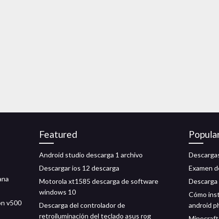
Featured
Popula
Android studio descarga 1 archivo
Descargas
Descargar ios 12 descarga
Examen de
ana
Motorola xt1585 descarga de software
Descarga 
windows 10
Cómo inst
on v500
Descarga del controlador de
android ph
retroiluminación del teclado asus rog
Minecraft