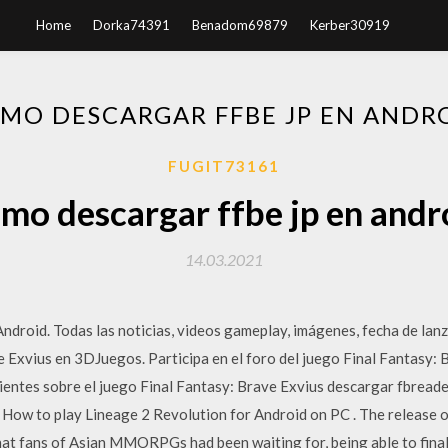
Home
Dorka74391
Benadom69879
Kerber30919
MO DESCARGAR FFBE JP EN ANDR
FUGIT73161
mo descargar ffbe jp en andr
14.03.2021
ndroid. Todas las noticias, videos gameplay, imágenes, fecha de lanz
e Exvius en 3DJuegos. Participa en el foro del juego Final Fantasy: 
entes sobre el juego Final Fantasy: Brave Exvius descargar fbreade
 How to play Lineage 2 Revolution for Android on PC . The release 
that fans of Asian MMORPGs had been waiting for, being able to fina