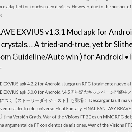
nre adapted for touchscreen devices. However, due to the number of 
he
E EXVIUS v1.3.1 Mod apk for Android 
 crystals… A tried-and-true, yet br Slithe
oom Guideline/Auto win ) for Android •
r
VIUS apk 4.2.2 for Android. ¡Juega un RPG totalmente nuevo al
RAVE EXVIUS apk 5.0.0 for Android. \4.5周年記念キャンペー
ーリーダイジェスト】も登場！ Descargar la última versión 
aventura dentro del universo Final Fantasy. FINAL FANTASY BRAVE
 Última Versión Gratis. War of the Visions FFBE es un MMORPG de b
ma argumental de FF con cientos de misiones. War of the Visions FF