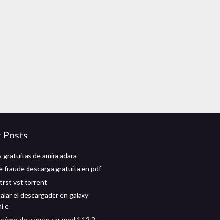
r Posts
 gratuitas de amira adara
 fraude descarga gratuita en pdf
trst vst torrent
alar el descargador en galaxy
i e
 cómo descargar car mod 1.12.2