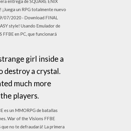
rimera entrega de SQUARE ENIX
s! ¡Juega un RPG totalmente nuevo
 09/07/2020 · Download FINAL
TASY style! Usando Emulador de
 FFBE en PC, que funcionará
trange girl inside a
o destroy a crystal.
sented much more
the players.
FFBE es un MMORPG de batallas
nes. War of the Visions FFBE
G que no te defraudará! La primera