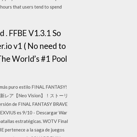
hours that users tend to spend
. FFBE V1.3.1 So
r.io v1 ( No need to
The World’s #1 Pool
 más puro estilo FINAL FANTASY!
ン開催中／新レア【Neo Vision】！ストーリ
de FINAL FANTASY BRAVE
 EXVIUS es 9/10 - Descargar War
atallas estratégicas. WOTV Final
BE pertenece a la saga de juegos