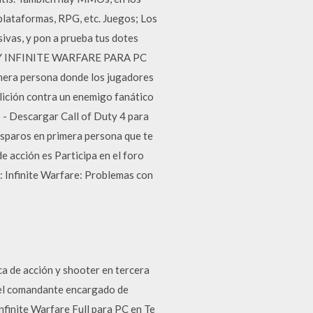
 plataformas, RPG, etc. Juegos; Los
ivas, y pon a prueba tus dotes
DUTY INFINITE WARFARE PARA PC
mera persona donde los jugadores
alición contra un enemigo fanático
 - Descargar Call of Duty 4 para
isparos en primera persona que te
e acción es Participa en el foro
y: Infinite Warfare: Problemas con
 de acción y shooter en tercera
 el comandante encargado de
Infinite Warfare Full para PC en Te