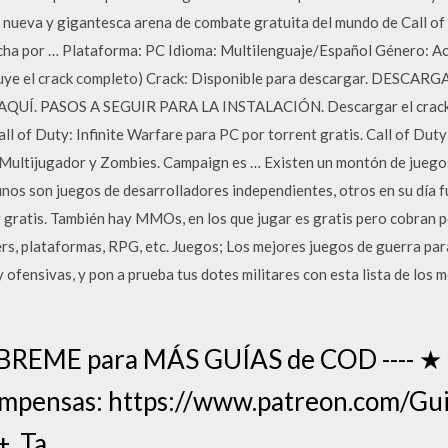
a nueva y gigantesca arena de combate gratuita del mundo de Call 
cha por … Plataforma: PC Idioma: Multilenguaje/Español Género: Ac
cluye el crack completo) Crack: Disponible para descargar. DESC
. PASOS A SEGUIR PARA LA INSTALACIÓN. Descargar el crack Cal
of Duty: Infinite Warfare para PC por torrent gratis. Call of Duty:
Multijugador y Zombies. Campaign es … Existen un montón de jueg
unos son juegos de desarrolladores independientes, otros en su día 
r gratis. También hay MMOs, en los que jugar es gratis pero cobran 
ers, plataformas, RPG, etc. Juegos; Los mejores juegos de guerra pa
y ofensivas, y pon a prueba tus dotes militares con esta lista de los
 ÁBREME para MÁS GUÍAS de COD ---- ★
ompensas: https://www.patreon.com/Gu
+, Ta