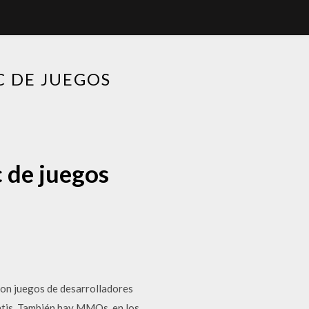
C DE JUEGOS
c de juegos
son juegos de desarrolladores
ratis. También hay MMOs, en los