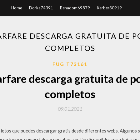
Home
Dorka74391
Benadom69879
Kerber30919
ARFARE DESCARGA GRATUITA DE P
COMPLETOS
FUGIT73161
arfare descarga gratuita de p
completos
09.01.2021
letos que puedes descargar gratis desde diferentes webs. Algunos 
ueron juegos comerciales y que ahora están disponibles para bajar g