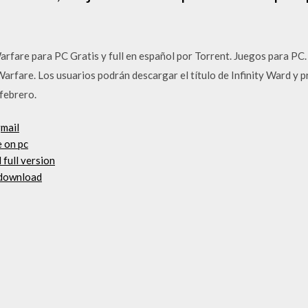
arfare para PC Gratis y full en español por Torrent. Juegos para PC.
arfare. Los usuarios podrán descargar el título de Infinity Ward y
febrero.
gmail
 on pc
full version
r download