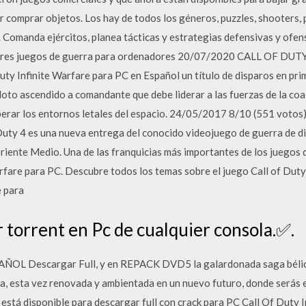
r comprar objetos. Los hay de todos los géneros, puzzles, shooters,
 Comanda ejércitos, planea tácticas y estrategias defensivas y ofens
 mejores juegos de guerra para ordenadores 20/07/2020 CALL OF 
y Infinite Warfare para PC en Español un título de disparos en pri
iloto ascendido a comandante que debe liderar a las fuerzas de la co
perar los entornos letales del espacio. 24/05/2017 8/10 (551 votos)
 Duty 4 es una nueva entrega del conocido videojuego de guerra de d
iente Medio. Una de las franquicias más importantes de los juegos d
arfare para PC. Descubre todos los temas sobre el juego Call of Dut
e para
 torrent en Pc de cualquier consola.✅.
PAÑOL Descargar Full, y en REPACK DVD5 la galardonada saga bélica
a, esta vez renovada y ambientada en un nuevo futuro, donde serás
go está disponible para descargar full con crack para PC Call Of Duty 