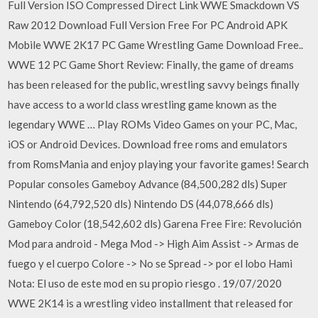
Full Version ISO Compressed Direct Link WWE Smackdown VS
Raw 2012 Download Full Version Free For PC Android APK
Mobile WWE 2K17 PC Game Wrestling Game Download Free..
WWE 12 PC Game Short Review: Finally, the game of dreams
has been released for the public, wrestling savvy beings finally
have access to a world class wrestling game known as the
legendary WWE … Play ROMs Video Games on your PC, Mac,
iOS or Android Devices. Download free roms and emulators
from RomsMania and enjoy playing your favorite games! Search
Popular consoles Gameboy Advance (84,500,282 dls) Super
Nintendo (64,792,520 dls) Nintendo DS (44,078,666 dls)
Gameboy Color (18,542,602 dls) Garena Free Fire: Revolución
Mod para android - Mega Mod -> High Aim Assist -> Armas de
fuego y el cuerpo Colore -> No se Spread -> por el lobo Hami
Nota: El uso de este mod en su propio riesgo . 19/07/2020
WWE 2K14 is a wrestling video installment that released for