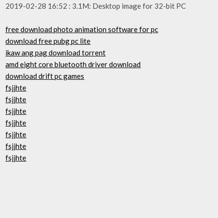
2019-02-28 16:52 : 3.1M: Desktop image for 32-bit PC
free download photo animation software for pc
download free pubg pc lite
ikaw ang pag download torrent
amd eight core bluetooth driver download
download drift pc games
fsjjhte
fsjjhte
fsjjhte
fsjjhte
fsjjhte
fsjjhte
fsjjhte