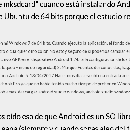
 mksdcard" cuando está instalando Andr
e Ubuntu de 64 bits porque el estudio r
n mi Windows 7 de 64 bits. Cuando ejecuto la aplicación, el fondo de
gro o cualquier otro color. No estoy seguro de si podemos cambiar e
chivo APK en el dispositivo Android 1. Abra la configuración de los 
 bloqueo y menú de seguridad) 3. Marque Fuentes desconocidas, haga
éfono Android 5. 13/04/2017 Hace unos días escribí una entrada acer
acbook Pro ya que no había tenido mucho tiempo de probar en Windo
oblemas. descargar android studio windows, android studio window
 oído eso de que Android es un SO libr
a gana (siempre y cuando sepas algo del 