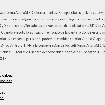
lataforma Android SDK herramientas.. Compruebe su [sdk directory]/p
 (un botón en algún lugar del menú superior, logotipo de android con
 y Y seleccione / instale las herramientas de la plataforma SDK de A
 Cuando ejecuto la aplicación, el fondo de la pantalla donde escribim
 color. No estoy seguro de si podemos cambiar el color / tema O agr
sitivo Android 1. Abra la configuración de los teléfonos Android 2.
guridad) 3. Marque Fuentes desconocidas, haga clic en Aceptar. 4. D
2017
download
download
e
load
one