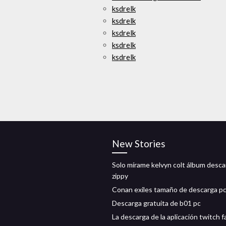
ksdrelk
ksdrelk
ksdrelk
ksdrelk
ksdrelk
New Stories
Solo mírame kelvyn colt álbum desca
zippy
Conan exiles tamaño de descarga p
Descarga gratuita de b01 pc
La descarga de la aplicación twitch fa