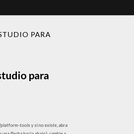
STUDIO PARA
studio para
latform-tools y si no existe, abra
 una flecha hacia abajo), cambie a