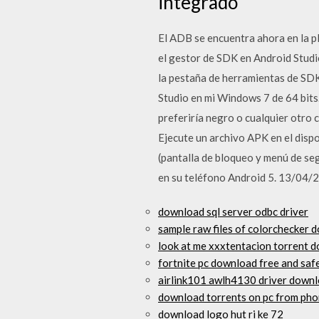
integrado
El ADB se encuentra ahora en la p
el gestor de SDK en Android Studio
la pestaña de herramientas de SDK
Studio en mi Windows 7 de 64 bits.
preferiría negro o cualquier otro
Ejecute un archivo APK en el dispo
(pantalla de bloqueo y menú de se
en su teléfono Android 5. 13/04/
download sql server odbc driver
sample raw files of colorchecker 
look at me xxxtentacion torrent 
fortnite pc download free and saf
airlink101 awlh4130 driver down
download torrents on pc from ph
download logo hut ri ke 72