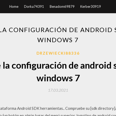
Home
Dorka74391
Benadom69879
Kerber30919
LA CONFIGURACIÓN DE ANDROID 
WINDOWS 7
DRZEWIECKI88336
la configuración de android 
windows 7
17.03.2021
lataforma Android SDK herramientas.. Compruebe su [sdk directory]/p
 (un botón en algún lugar del menú superior, logotipo de android con