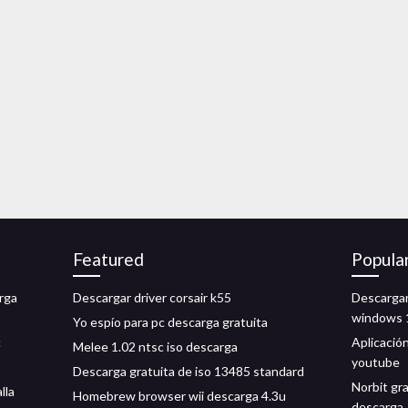
Featured
Popula
rga
Descargar driver corsair k55
Descargar
windows 
Yo espío para pc descarga gratuita
c
Aplicació
Melee 1.02 ntsc iso descarga
youtube
Descarga gratuita de iso 13485 standard
Norbit gra
lla
Homebrew browser wii descarga 4.3u
descarga