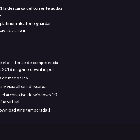
1 la descarga del torrente audaz
o
latinum aleatorio guardar
.sav descargar
 el asistente de competencia
e 2018 magzine downlad pdf
 de mac os iso
ny viaja álbum descarga
 el archivo iso de windows 10
na virtual
ownload girls temporada 1