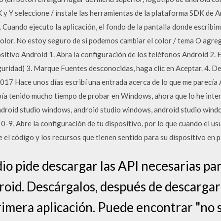
 y Y seleccione / instale las herramientas de la plataforma SDK de A
 Cuando ejecuto la aplicación, el fondo de la pantalla donde escribim
 color. No estoy seguro de si podemos cambiar el color / tema O agr
sitivo Android 1. Abra la configuración de los teléfonos Android 2.
guridad) 3. Marque Fuentes desconocidas, haga clic en Aceptar. 4. D
017 Hace unos días escribí una entrada acerca de lo que me parecía 
ía tenido mucho tiempo de probar en Windows, ahora que lo he int
droid studio windows, android studio windows, android studio wind
 0-9, Abre la configuración de tu dispositivo, por lo que cuando el us
 el código y los recursos que tienen sentido para su dispositivo en pa
io pide descargar las API necesarias par
oid. Descárgalos, después de descargar 
primera aplicación. Puede encontrar "no 