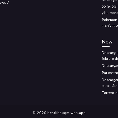
ows 7
22 04 201
y hermos
Pokemon p
archivos 
New
Descargue
febrero d
Descargas
Pat methe
Descargar
para máqui
Torrent d
© 2020 bestlibhuqm.web.app