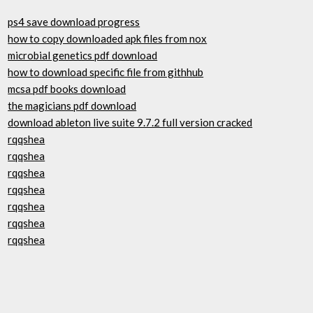
ps4 save download progress
how to copy downloaded apk files from nox
microbial genetics pdf download
how to download specific file from githhub
mcsa pdf books download
the magicians pdf download
download ableton live suite 9.7.2 full version cracked
rqqshea
rqqshea
rqqshea
rqqshea
rqqshea
rqqshea
rqqshea