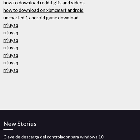
how to download reddit gifs and videos
how to download on xbmcmart android
uncharted 1 android game download
rrjuysq
rrjuysq
rrjuysq
rrjuysq
rrjuysq
rrjuysq
rrjuysq
New Stories
Clave de descarga del controlador para windows 10