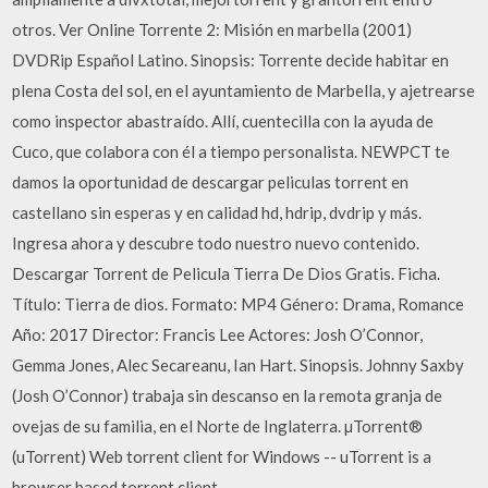
otros. Ver Online Torrente 2: Misión en marbella (2001)
DVDRip Español Latino. Sinopsis: Torrente decide habitar en
plena Costa del sol, en el ayuntamiento de Marbella, y ajetrearse
como inspector abastraído. Allí, cuentecilla con la ayuda de
Cuco, que colabora con él a tiempo personalista. NEWPCT te
damos la oportunidad de descargar peliculas torrent en
castellano sin esperas y en calidad hd, hdrip, dvdrip y más.
Ingresa ahora y descubre todo nuestro nuevo contenido.
Descargar Torrent de Pelicula Tierra De Dios Gratis. Ficha.
Título: Tierra de dios. Formato: MP4 Género: Drama, Romance
Año: 2017 Director: Francis Lee Actores: Josh O’Connor,
Gemma Jones, Alec Secareanu, Ian Hart. Sinopsis. Johnny Saxby
(Josh O’Connor) trabaja sin descanso en la remota granja de
ovejas de su familia, en el Norte de Inglaterra. µTorrent®
(uTorrent) Web torrent client for Windows -- uTorrent is a
browser based torrent client.