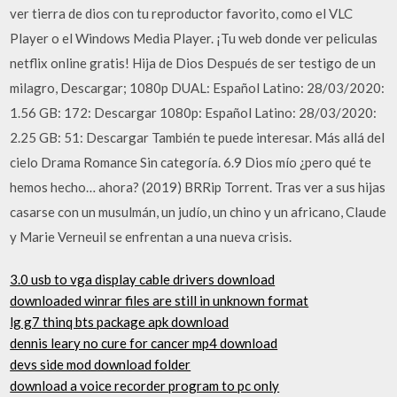
ver tierra de dios con tu reproductor favorito, como el VLC
Player o el Windows Media Player. ¡Tu web donde ver peliculas
netflix online gratis! Hija de Dios Después de ser testigo de un
milagro, Descargar; 1080p DUAL: Español Latino: 28/03/2020:
1.56 GB: 172: Descargar 1080p: Español Latino: 28/03/2020:
2.25 GB: 51: Descargar También te puede interesar. Más allá del
cielo Drama Romance Sin categoría. 6.9 Dios mío ¿pero qué te
hemos hecho… ahora? (2019) BRRip Torrent. Tras ver a sus hijas
casarse con un musulmán, un judío, un chino y un africano, Claude
y Marie Verneuil se enfrentan a una nueva crisis.
3.0 usb to vga display cable drivers download
downloaded winrar files are still in unknown format
lg g7 thinq bts package apk download
dennis leary no cure for cancer mp4 download
devs side mod download folder
download a voice recorder program to pc only