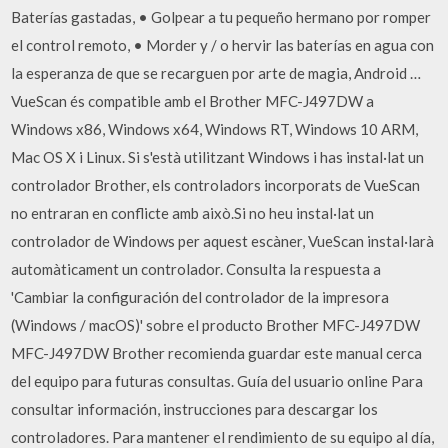
Baterías gastadas, • Golpear a tu pequeño hermano por romper
el control remoto, • Morder y / o hervir las baterías en agua con
la esperanza de que se recarguen por arte de magia, Android …
VueScan és compatible amb el Brother MFC-J497DW a
Windows x86, Windows x64, Windows RT, Windows 10 ARM,
Mac OS X i Linux. Si s'està utilitzant Windows i has instal·lat un
controlador Brother, els controladors incorporats de VueScan
no entraran en conflicte amb això.Si no heu instal·lat un
controlador de Windows per aquest escàner, VueScan instal·larà
automàticament un controlador. Consulta la respuesta a
'Cambiar la configuración del controlador de la impresora
(Windows / macOS)' sobre el producto Brother MFC-J497DW
MFC-J497DW Brother recomienda guardar este manual cerca
del equipo para futuras consultas. Guía del usuario online Para
consultar información, instrucciones para descargar los
controladores. Para mantener el rendimiento de su equipo al día,