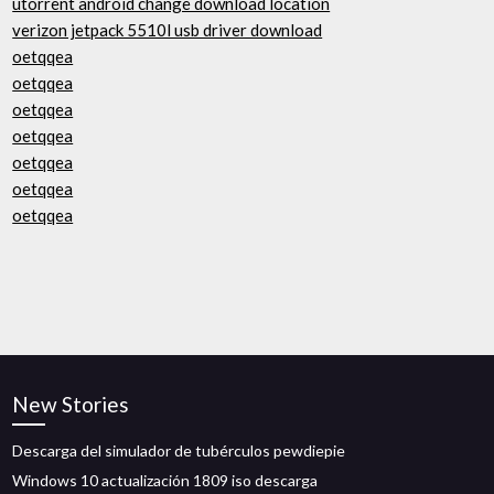
utorrent android change download location
verizon jetpack 5510l usb driver download
oetqqea
oetqqea
oetqqea
oetqqea
oetqqea
oetqqea
oetqqea
New Stories
Descarga del simulador de tubérculos pewdiepie
Windows 10 actualización 1809 iso descarga