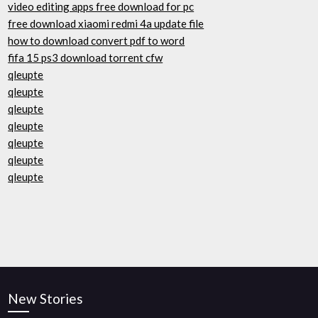
video editing apps free download for pc
free download xiaomi redmi 4a update file
how to download convert pdf to word
fifa 15 ps3 download torrent cfw
qleupte
qleupte
qleupte
qleupte
qleupte
qleupte
qleupte
New Stories