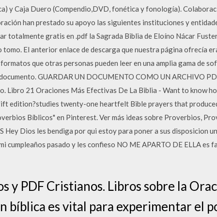
ica) y Caja Duero (Compendio,DVD, fonética y fonología). Colaborac
ración han prestado su apoyo las siguientes instituciones y entidad
 totalmente gratis en .pdf la Sagrada Biblia de Eloíno Nácar Fuster
 tomo. El anterior enlace de descarga que nuestra página ofrecía era
ormatos que otras personas pueden leer en una amplia gama de sof
 del documento. GUARDAR UN DOCUMENTO COMO UN ARCHIVO PDF O
o. Libro 21 Oraciones Más Efectivas De La Biblia - Want to know h
gift edition?studies twenty-one heartfelt Bible prayers that produce
erbios Bíblicos" en Pinterest. Ver más ideas sobre Proverbios, Prov
ey Dios les bendiga por qui estoy para poner a sus disposicion una
ra mi cumpleaños pasado y les confieso NO ME APARTO DE ELLA es fac
 y PDF Cristianos. Libros sobre la Oraci
ón bíblica es vital para experimentar el p