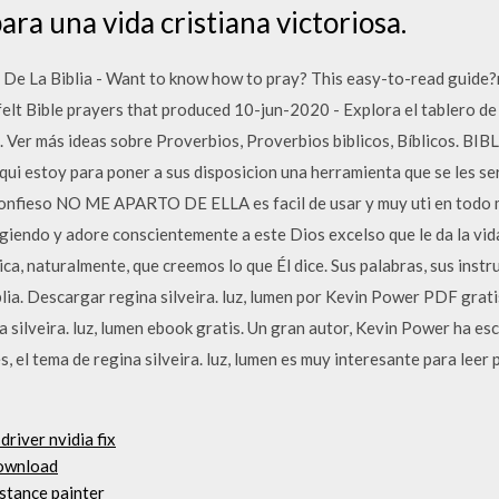
ara una vida cristiana victoriosa.
De La Biblia - Want to know how to pray? This easy-to-read guide?n
elt Bible prayers that produced 10-jun-2020 - Explora el tablero 
t. Ver más ideas sobre Proverbios, Proverbios biblicos, Bíblicos. 
i estoy para poner a sus disposicion una herramienta que se les sera
confieso NO ME APARTO DE ELLA es facil de usar y muy uti en tod
igiendo y adore conscientemente a este Dios excelso que le da la vida 
ica, naturalmente, que creemos lo que Él dice. Sus palabras, sus in
blia. Descargar regina silveira. luz, lumen por Kevin Power PDF grati
 silveira. luz, lumen ebook gratis. Un gran autor, Kevin Power ha escr
es, el tema de regina silveira. luz, lumen es muy interesante para leer
river nvidia fix
download
stance painter