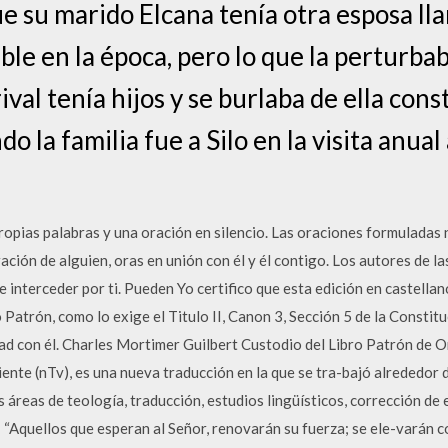
ue su marido Elcana tenía otra esposa ll
ble en la época, pero lo que la perturbab
rival tenía hijos y se burlaba de ella co
la familia fue a Silo en la visita anual
ropias palabras y una oración en silencio. Las oraciones formuladas 
ación de alguien, oras en unión con él y él contigo. Los autores de la
e interceder por ti. Pueden Yo certifico que esta edición en castell
 Patrón, como lo exige el Titulo II, Canon 3, Sección 5 de la Constitu
ad con él. Charles Mortimer Guilbert Custodio del Libro Patrón de
ente (nTv), es una nueva traducción en la que se tra-bajó alrededor d
 áreas de teología, traducción, estudios lingüísticos, corrección de 
a: “Aquellos que esperan al Señor, renovarán su fuerza; se ele-varán 