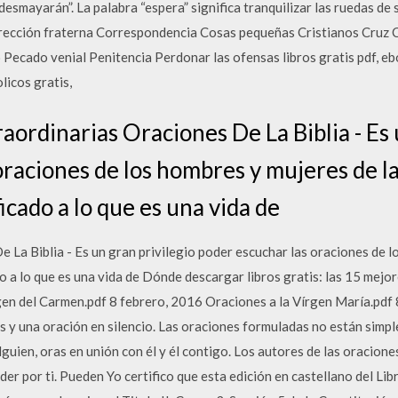
esmayarán”. La palabra “espera” significa tranquilizar las ruedas de 
rección fraterna Correspondencia Cosas pequeñas Cristianos Cruz
 Pecado venial Penitencia Perdonar las ofensas libros gratis pdf, ebo
olicos gratis,
aordinarias Oraciones De La Biblia - Es 
raciones de los hombres y mujeres de la 
icado a lo que es una vida de
 La Biblia - Es un gran privilegio poder escuchar las oraciones de lo
ado a lo que es una vida de Dónde descargar libros gratis: las 15 m
en del Carmen.pdf 8 febrero, 2016 Oraciones a la Vírgen María.pdf 
 y una oración en silencio. Las oraciones formuladas no están simpl
guien, oras en unión con él y él contigo. Los autores de las oraciones
der por ti. Pueden Yo certifico que esta edición en castellano del L