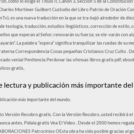
ón, como lo exige el Titulo II, Canon 3, Sección 5 de la Constitución
 Charles Mortimer Guilbert Custodio del Libro Patrón de Oración C
(nTv), es una nueva traducción en la que se tra-bajó alrededor de diez
de teología, traducción, estudios lingüísticos, corrección de estilo, 
quellos que esperan al Señor, renovarán su fuerza; se ele-varán con al
yarán”. La palabra “espera” significa tranquilizar las ruedas de su m
fraterna Correspondencia Cosas pequeñas Cristianos Cruz Culto . 
cado venial Penitencia Perdonar las ofensas libros gratis pdf, ebooks
olicos gratis,
de lectura y publicación más importante de
publicación más importante del mundo.
 Versión Recobro gratis. Con la Versión Recobro, usted recibirá el su
unca antes. Pídala gratis Vea El Video . Desde el 2000 hemos regala
ORACIONES Patrocinios OEsta obra ha sido posible gracias al gen