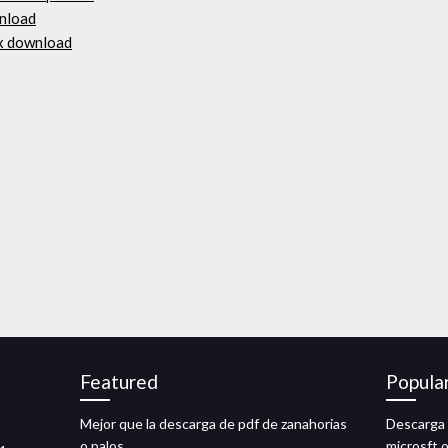
wnload
ox download
Featured
Popula
Mejor que la descarga de pdf de zanahorias
Descarga 
o palos
microsft 