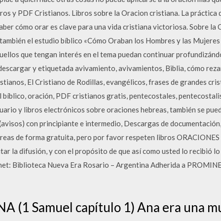
s y PDF Cristianos. Libros sobre la Oracion cristiana. La práctica de
aber cómo orar es clave para una vida cristiana victoriosa. Sobre la 
también el estudio bíblico «Cómo Oraban los Hombres y las Mujeres de
uellos que tengan interés en el tema puedan continuar profundizánd
descargar y etiquetada avivamiento, avivamientos, Biblia, cómo reza
tianos, El Cristiano de Rodillas, evangélicos, frases de grandes cristi
al bíblico, oración, PDF cristianos gratis, pentecostales, pentecost
suario y libros electrónicos sobre oraciones hebreas, también se pu
s (avisos) con principiante e intermedio, Descargas de documentació
reas de forma gratuita, pero por favor respeten libros ORACIONE
ar la difusión, y con el propósito de que así como usted lo recibió lo
et: Biblioteca Nueva Era Rosario – Argentina Adherida a PROMINEO
(1 Samuel capítulo 1) Ana era una mu