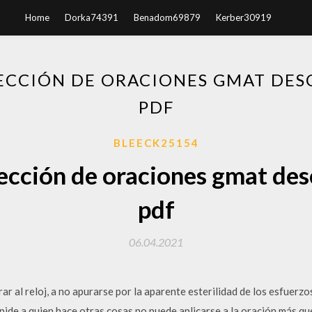
Home
Dorka74391
Benadom69879
Kerber30919
RECCIÓN DE ORACIONES GMAT DES
PDF
BLEECK25154
rección de oraciones gmat des
pdf
06.04.2021
ar al reloj, a no apurarse por la aparente esterilidad de los esfuerzo
pide a quien hace otras cosas no puede aplicarse a la oración más q