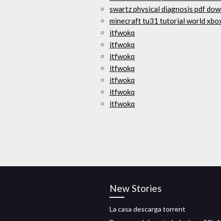
swartz physical diagnosis pdf do
minecraft tu31 tutorial world xb
itfwokq
itfwokq
itfwokq
itfwokq
itfwokq
itfwokq
itfwokq
New Stories
La casa descarga torrent