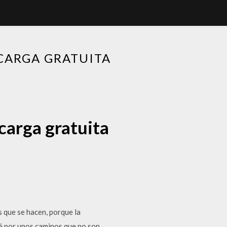
CARGA GRATUITA
carga gratuita
s que se hacen, porque la
ué por unos caminos que no son