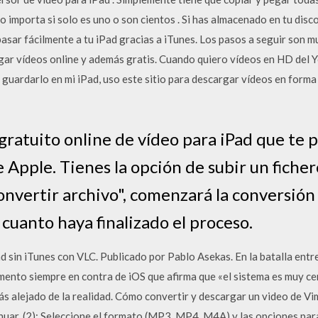
 importa si solo es uno o son cientos . Si has almacenado en tu disco
ar fácilmente a tu iPad gracias a iTunes. Los pasos a seguir son m
gar vídeos online y además gratis. Cuando quiero vídeos en HD del
guardarlo en mi iPad, uso este sitio para descargar vídeos en forma
gratuito online de vídeo para iPad que te 
e Apple. Tienes la opción de subir un fiche
convertir archivo", comenzará la conversión
 cuanto haya finalizado el proceso.
 sin iTunes con VLC. Publicado por Pablo Asekas. En la batalla entre
mento siempre en contra de iOS que afirma que «el sistema es muy ce
ás alejado de la realidad. Cómo convertir y descargar un video de V
nuar. (2): Seleccione el formato (MP3, MP4, M4A) y las opciones par