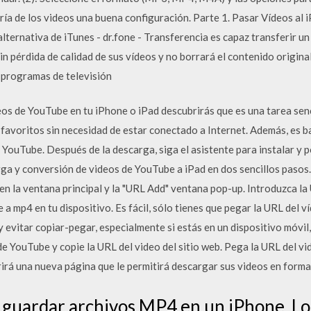
ía de los videos una buena configuración. Parte 1. Pasar Vídeos al 
lternativa de iTunes - dr.fone - Transferencia es capaz transferir un
 pérdida de calidad de sus vídeos y no borrará el contenido original
, programas de televisión
s de YouTube en tu iPhone o iPad descubrirás que es una tarea sencil
s favoritos sin necesidad de estar conectado a Internet. Además, es
e YouTube. Después de la descarga, siga el asistente para instalar y
rga y conversión de videos de YouTube a iPad en dos sencillos paso
 en la ventana principal y la "URL Add" ventana pop-up. Introduzca 
 mp4 en tu dispositivo. Es fácil, sólo tienes que pegar la URL del víd
 evitar copiar-pegar, especialmente si estás en un dispositivo móvil,
de YouTube y copie la URL del video del sitio web. Pega la URL del v
abrirá una nueva página que le permitirá descargar sus videos en for
guardar archivos MP4 en un iPhone. Lo