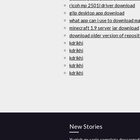
ricoh mp 2501l driver download
glip desktop app download
what app can i use to download m
minecraft 1.9 server jar download
download older version of reposit
kdrikhi
kdrikhi
kdrikhi
kdrikhi
kdrikhi
New Stories
Yugioh gx serie completa descargad