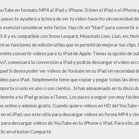
uTube en formato MP4 al iPad y iPhone. Si bien el iPad o el iPhone 
 pasos te ayudará a la hora de ver tu video favorito sin necesidad de
es esencial considerar este factor. Haz clic en "Start" para convertir
 OS X y es compatible con Snow Leopard, Mountain Lion, Lion, etc No
ras funciones de edición útiles que te permitirán mejorar tus clips.
rmite convertir vídeos para tu iPad de Apple. Tienes la opción de sub
hivo", comenzará la conversión a iPad y podrás descargar el vídeo en 
pad Si desea poder ver videos de Youtube en su iPad sin necesidad d
eo para iPad . Simplemente tiene que copiar y pegar todas las direc
porta si solo es uno o son cientos . Si has almacenado en tu disco d
mente a tu iPad gracias a iTunes. Los pasos a seguir son muy fácile
os online y además gratis. Cuando quiero vídeos en HD del YouTube 
en mi iPad, uso este sitio para descargar vídeos en forma MP4 y sin
 para descargar vídeos de YouTube en tu iPhone o iPad. Para ello, a
clic en el botón Compartir .