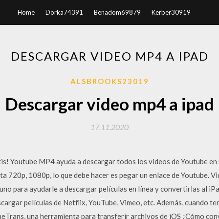
Home
Dorka74391
Benadom69879
Kerber30919
DESCARGAR VIDEO MP4 A IPAD
ALSBROOKS23019
Descargar video mp4 a ipad
17.11.2020
is! Youtube MP4 ayuda a descargar todos los videos de Youtube en 
ta 720p, 1080p, lo que debe hacer es pegar un enlace de Youtube. V
no para ayudarle a descargar películas en línea y convertirlas al iP
descargar películas de Netflix, YouTube, Vimeo, etc. Además, cuando 
oneTrans, una herramienta para transferir archivos de iOS ¿Cómo conv