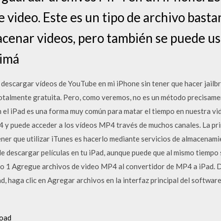
e video. Este es un tipo de archivo bas
acenar videos, pero también se puede u
 imá
escargar vídeos de YouTube en mi iPhone sin tener que hacer jailbre
totalmente gratuita. Pero, como veremos, no es un método precisame
n el iPad es una forma muy común para matar el tiempo en nuestra vid
 y puede acceder a los vídeos MP4 través de muchos canales. La pr
tener que utilizar iTunes es hacerlo mediante servicios de almacenami
de descargar películas en tu iPad, aunque puede que al mismo tiempo
so 1 Agregue archivos de video MP4 al convertidor de MP4 a iPad. D
d, haga clic en Agregar archivos en la interfaz principal del softwar
load