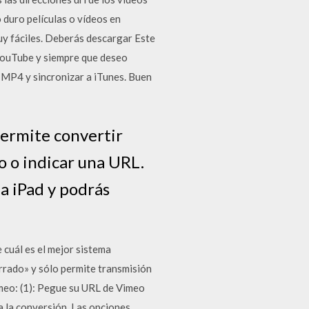
 duro películas o vídeos en
uy fáciles. Deberás descargar Este
 YouTube y siempre que deseo
 MP4 y sincronizar a iTunes. Buen
permite convertir
ro o indicar una URL.
 a iPad y podrás
 cuál es el mejor sistema
rrado» y sólo permite transmisión
imeo: (1): Pegue su URL de Vimeo
a la conversión. Las opciones