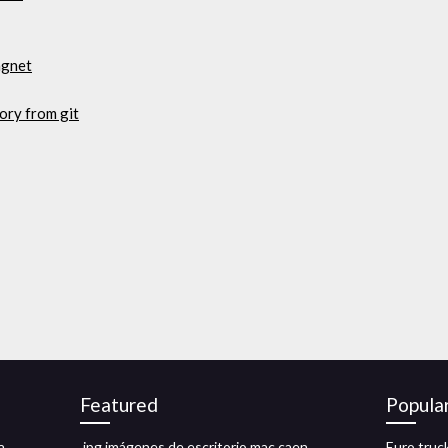
agnet
ory from git
Featured
Popula
a
.jpg imágenes de escritorio mac caen
Euro truc