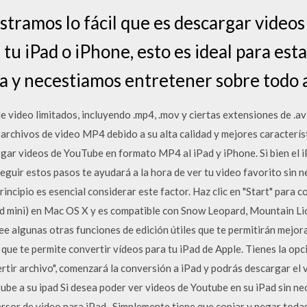
tramos lo fácil que es descargar video
tu iPad o iPhone, esto es ideal para est
lia y necestiamos entretener sobre todo 
 video limitados, incluyendo .mp4, .mov y ciertas extensiones de .avi
archivos de video MP4 debido a su alta calidad y mejores caracterí
rgar videos de YouTube en formato MP4 al iPad y iPhone. Si bien el 
 seguir estos pasos te ayudará a la hora de ver tu video favorito sin
rincipio es esencial considerar este factor. Haz clic en "Start" para 
ad mini) en Mac OS X y es compatible con Snow Leopard, Mountain Lio
algunas otras funciones de edición útiles que te permitirán mejorar
que te permite convertir vídeos para tu iPad de Apple. Tienes la opci
ertir archivo", comenzará la conversión a iPad y podrás descargar el 
ube a su ipad Si desea poder ver videos de Youtube en su iPad sin n
sor de video para iPad . Simplemente tiene que copiar y pegar todas 